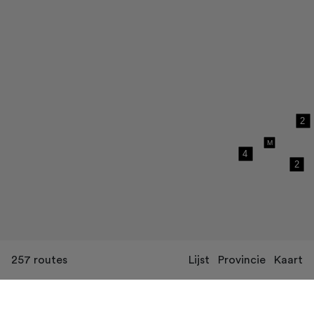
257
routes
Lijst
Provincie
Kaart