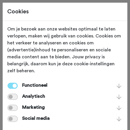
Cookies
Om je bezoek aan onze websites optimaal te laten
verlopen, maken wij gebruik van cookies. Cookies om
53,0 KM
Molenhoek (Limburg)
het verkeer te analyseren en cookies om
(advertentie)inhoud te personaliseren en sociale
Top 10 klimmen in het
media content aan te bieden. Jouw privacy is
belangrijk, daarom kun je deze cookie-instellingen
Rijk van Nijmegen
zelf beheren.
Functioneel
Het Rijk van Nijmegen trakteert je op
Analytisch
on-Nederlandse vergezichten en de
zwaarste beklimmingen buiten Zuid-
Marketing
Limburg. Met als smaakmaker de
Social media
Oude Holleweg, de Koning van