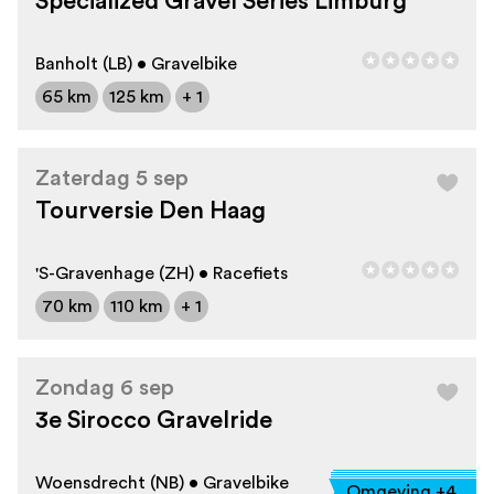
Specialized Gravel Series Limburg
Banholt (LB) • Gravelbike
65 km
125 km
+ 1
Zaterdag 5 sep
Tourversie Den Haag
'S-Gravenhage (ZH) • Racefiets
70 km
110 km
+ 1
Zondag 6 sep
3e Sirocco Gravelride
Woensdrecht (NB) • Gravelbike
Omgeving +4