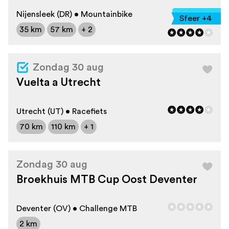
Nijensleek (DR) • Mountainbike
Sfeer +4
35 km
57 km
+ 2
Zondag 30 aug
Vuelta a Utrecht
Utrecht (UT) • Racefiets
70 km
110 km
+ 1
Zondag 30 aug
Broekhuis MTB Cup Oost Deventer
Deventer (OV) • Challenge MTB
2 km