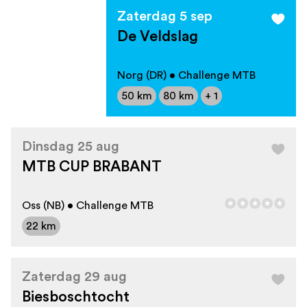
Zaterdag 5 sep
De Veldslag
Norg (DR) • Challenge MTB
50 km
80 km
+ 1
Dinsdag 25 aug
MTB CUP BRABANT
Oss (NB) • Challenge MTB
22 km
Zaterdag 29 aug
Biesboschtocht