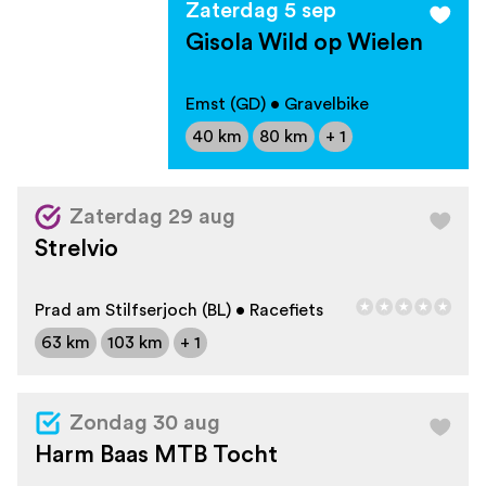
Zaterdag 5 sep
Gisola Wild op Wielen
Emst (GD) • Gravelbike
40 km
80 km
+ 1
Zaterdag 29 aug
Strelvio
Prad am Stilfserjoch (BL) • Racefiets
63 km
103 km
+ 1
Zondag 30 aug
Harm Baas MTB Tocht