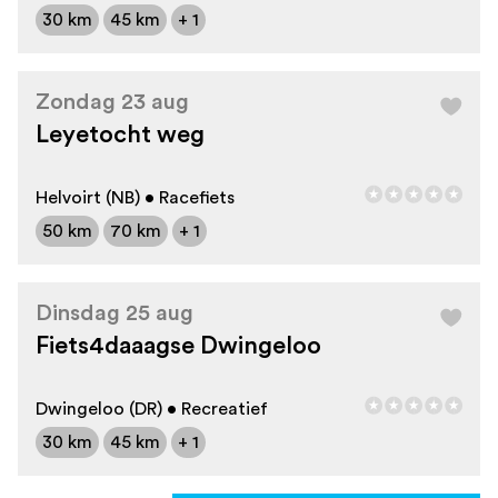
30 km
45 km
+ 1
Zondag 23 aug
Leyetocht weg
Helvoirt (NB) • Racefiets
50 km
70 km
+ 1
Dinsdag 25 aug
Fiets4daaagse Dwingeloo
Dwingeloo (DR) • Recreatief
30 km
45 km
+ 1