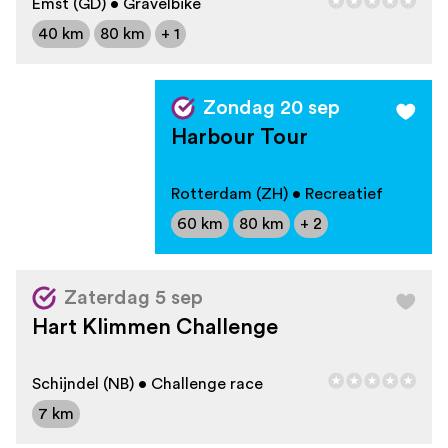
Emst (GD) • Gravelbike
40 km
80 km
+ 1
Zondag 20 sep
Harbour Tour
Rotterdam (ZH) • Recreatief
60 km
80 km
+ 2
Zaterdag 5 sep
Hart Klimmen Challenge
Schijndel (NB) • Challenge race
7 km