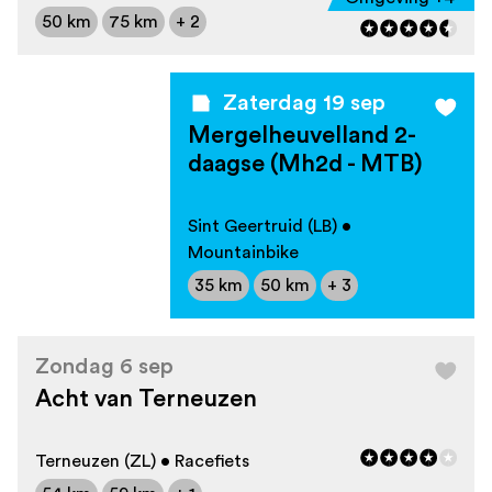
50 km
75 km
+ 2
Zaterdag 19 sep
Mergelheuvelland 2-
daagse (Mh2d - MTB)
Sint Geertruid (LB) •
Mountainbike
35 km
50 km
+ 3
Zondag 6 sep
Acht van Terneuzen
Terneuzen (ZL) • Racefiets