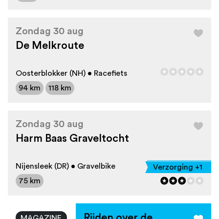
Zondag 30 aug
De Melkroute
Oosterblokker (NH) • Racefiets
94 km
118 km
Zondag 30 aug
Harm Baas Graveltocht
Nijensleek (DR) • Gravelbike
Verzorging +1
75 km
Rijden over de
MAGAZINE