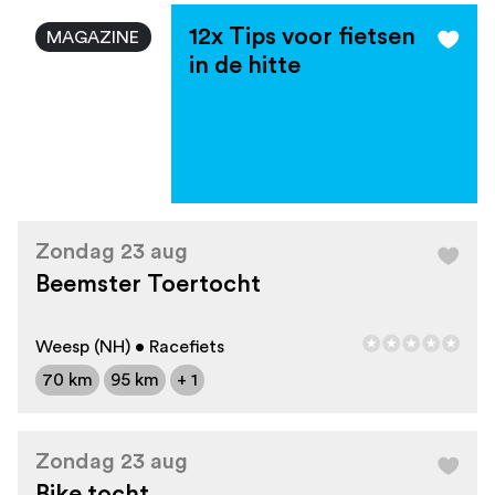
12x Tips voor fietsen
MAGAZINE
in de hitte
Zondag 23 aug
Beemster Toertocht
Weesp (NH) • Racefiets
70 km
95 km
+ 1
Zondag 23 aug
Bike tocht