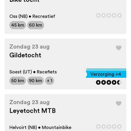
Oss (NB) • Recreatief
45 km
60 km
Zondag 23 aug
Gildetocht
Soest (UT) • Racefiets
Verzorging +4
50 km
90 km
+ 1
Zondag 23 aug
Leyetocht MTB
Helvoirt (NB) • Mountainbike