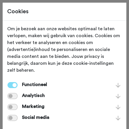
Cookies
Om je bezoek aan onze websites optimaal te laten
verlopen, maken wij gebruik van cookies. Cookies om
52,0 KM
Leusden (Utrecht)
het verkeer te analyseren en cookies om
(advertentie)inhoud te personaliseren en sociale
Laagvliegen over heide
media content aan te bieden. Jouw privacy is
belangrijk, daarom kun je deze cookie-instellingen
en heuvels
zelf beheren.
Functioneel
Deze gravelronde start in Leusden,
Analytisch
vlakbij Amersfoort en gaat door het
prachtige natuurgebied Den Treek en
Marketing
langs Park Vliegbasis Soesterberg. Het
Social media
rondje is een mix van schelpenpaden,