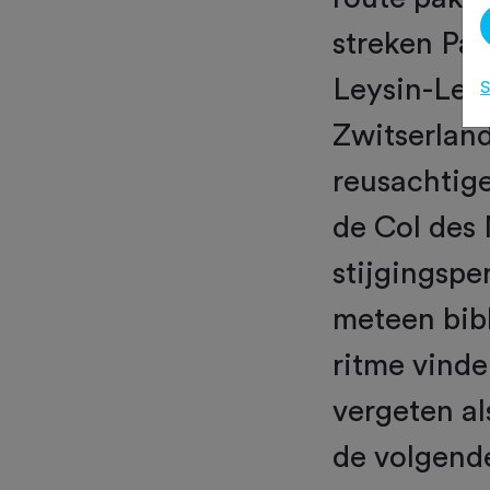
streken Pay
Leysin-Les 
S
Zwitserland
reusachtige
de Col des
stijgingspe
meteen bibb
ritme vinde
vergeten al
de volgende