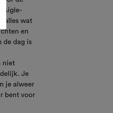
n Aigle-
 alles wat
ichten en
 de dag is
 niet
delijk. Je
n je alweer
ar bent voor