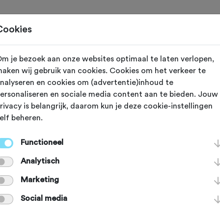
Toertochten
Routes
Ontdek
Magazine
Clubs
Cookies
m je bezoek aan onze websites optimaal te laten verlopen,
u-d’Œx (Buitenland)
aken wij gebruik van cookies. Cookies om het verkeer te
nalyseren en cookies om (advertentie)inhoud te
 de Alpencols v
ersonaliseren en sociale media content aan te bieden. Jouw
rivacy is belangrijk, daarom kun je deze cookie-instellingen
elf beheren.
Functioneel
Analytisch
udoises, in het Franstalige deel van
Marketing
, is een waar fietsparadijs. Met deze
Social media
je 3123 hoogtemeters mee en kom je 