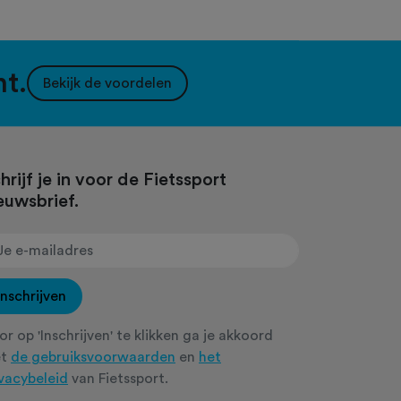
nt.
Bekijk de voordelen
hrijf je in voor de Fietssport
euwsbrief.
Inschrijven
r op 'Inschrijven' te klikken ga je akkoord
et
de gebruiksvoorwaarden
en
het
ivacybeleid
van Fietssport.