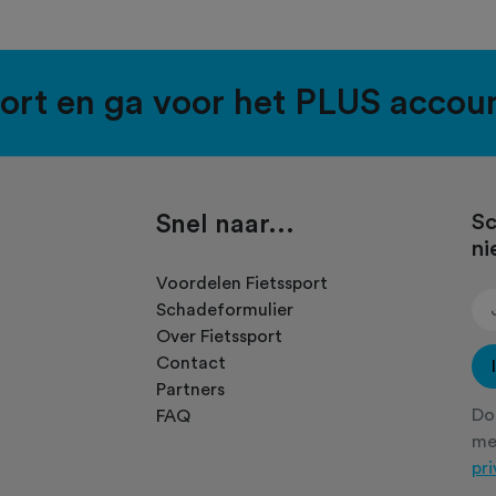
port en ga voor het PLUS accou
Snel naar...
Sc
ni
.
Voordelen Fietssport
Schadeformulier
Over Fietssport
Contact
Partners
Doo
FAQ
m
pr