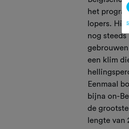
het progra
lopers. Hie
S
nog steeds 
gebrouwen. 
een klim die
hellingspe
Eenmaal bo
bijna on-B
de grootste
lengte van 