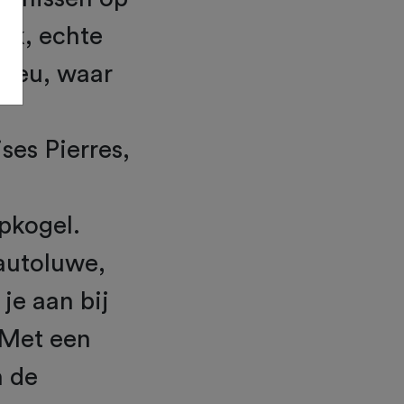
ck, echte
-Dieu, waar
ses Pierres,
pkogel.
autoluwe,
je aan bij
 Met een
n de