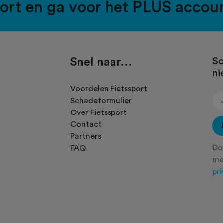
port en ga voor het PLUS accou
Snel naar...
Sc
ni
.
Voordelen Fietssport
Schadeformulier
Over Fietssport
Contact
Partners
Doo
FAQ
m
pr