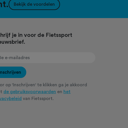
nt.
Bekijk de voordelen
hrijf je in voor de Fietssport
euwsbrief.
Inschrijven
r op 'Inschrijven' te klikken ga je akkoord
et
de gebruiksvoorwaarden
en
het
ivacybeleid
van Fietssport.