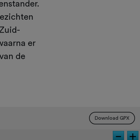
genstander.
gezichten
 Zuid-
waarna er
 van de
Download GPX