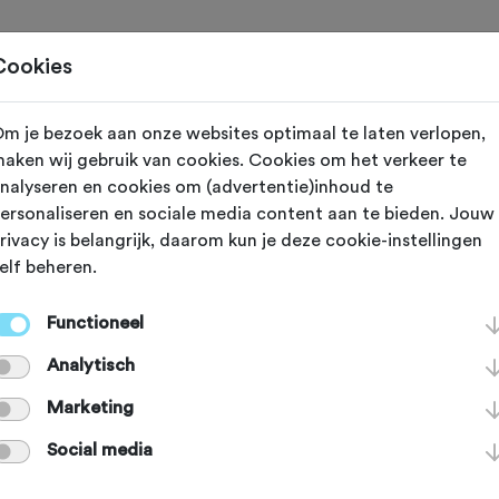
Toertochten
Routes
Ontdek
Magazine
Clubs
Cookies
m je bezoek aan onze websites optimaal te laten verlopen,
urg (Limburg)
aken wij gebruik van cookies. Cookies om het verkeer te
nalyseren en cookies om (advertentie)inhoud te
erg - Voerstreek
ersonaliseren en sociale media content aan te bieden. Jouw
rivacy is belangrijk, daarom kun je deze cookie-instellingen
elf beheren.
erg
Functioneel
Analytisch
art rustig op de top van de Cauberg. 
Marketing
n op te warmen. Pas over de grens i
Social media
oerstreek staan de eerste twee hin