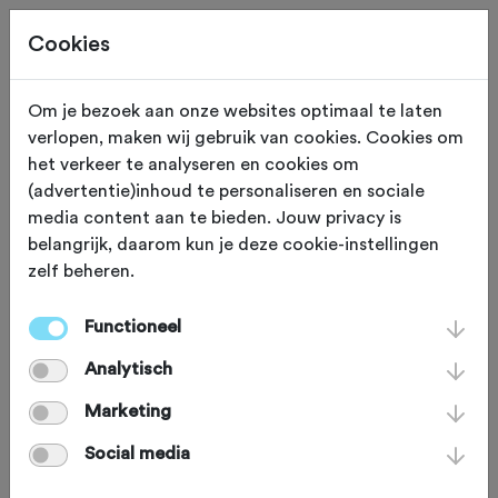
Cookies
Om je bezoek aan onze websites optimaal te laten
verlopen, maken wij gebruik van cookies. Cookies om
448,0 KM
Groningen (Groningen)
het verkeer te analyseren en cookies om
(advertentie)inhoud te personaliseren en sociale
Alle Provincies Op Één
media content aan te bieden. Jouw privacy is
belangrijk, daarom kun je deze cookie-instellingen
Dag
zelf beheren.
Functioneel
NOS-presentator Herman van der
Analytisch
Zandt wilde in een zo kort mogelijke
route alle provincies van Nederland
Marketing
combineren. Het idee werd een plan
Social media
waar collega's en vrienden op