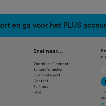
port en ga voor het PLUS accou
Snel naar...
Sc
ni
.
Voordelen Fietssport
Schadeformulier
Over Fietssport
Contact
Partners
Doo
FAQ
m
pr