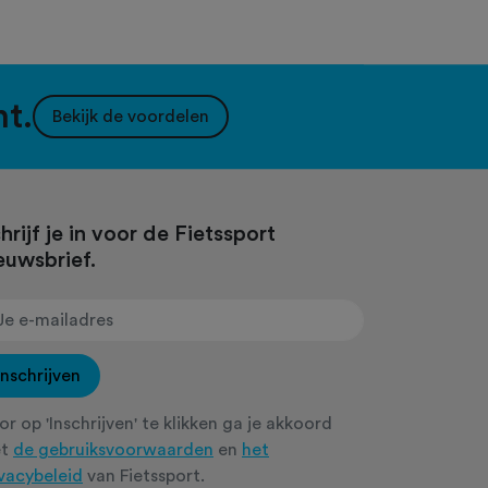
nt.
Bekijk de voordelen
hrijf je in voor de Fietssport
euwsbrief.
Inschrijven
r op 'Inschrijven' te klikken ga je akkoord
et
de gebruiksvoorwaarden
en
het
ivacybeleid
van Fietssport.