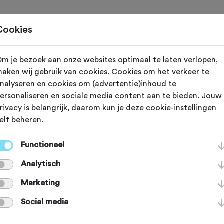
Toertochten
Routes
Ontdek
Magazine
Clubs
Cookies
m je bezoek aan onze websites optimaal te laten verlopen,
esselen (Drenthe)
aken wij gebruik van cookies. Cookies om het verkeer te
nalyseren en cookies om (advertentie)inhoud te
slandroute
ersonaliseren en sociale media content aan te bieden. Jouw
rivacy is belangrijk, daarom kun je deze cookie-instellingen
elf beheren.
aat door de weidegebieden (Broekla
Functioneel
lsloot.Vanaf Holsloot via Den Hool 
Analytisch
ven wordt aangetikt en dan richtin
Marketing
Social media
e steken het Stieltjeskanaal over e