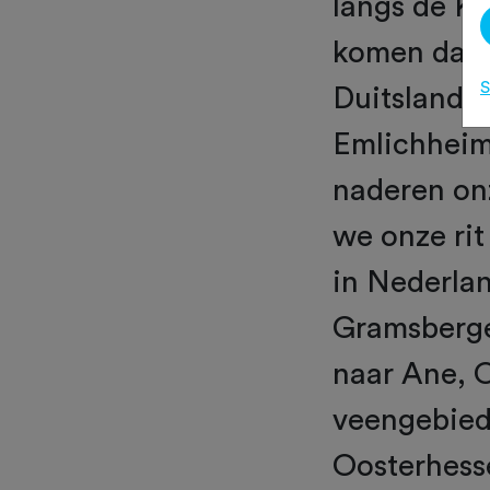
langs de K
komen dan i
S
Duitsland. 
Emlichheim
naderen on
we onze ri
in Nederla
Gramsberge
naar Ane, 
veengebied
Oosterhesse