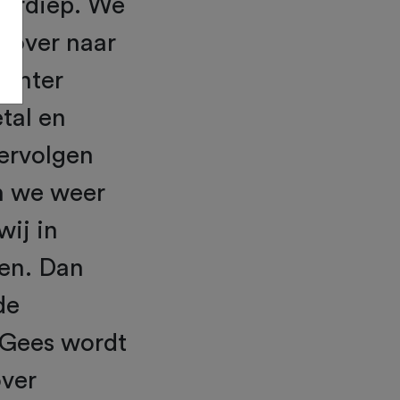
kerdiep. We
s over naar
achter
tal en
ervolgen
n we weer
ij in
en. Dan
de
 Gees wordt
over