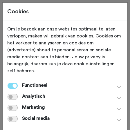
Cookies
Om je bezoek aan onze websites optimaal te laten
verlopen, maken wij gebruik van cookies. Cookies om
119,2 KM
Gunerath (Buitenland)
het verkeer te analyseren en cookies om
(advertentie)inhoud te personaliseren en sociale
Langs de Moezel
media content aan te bieden. Jouw privacy is
belangrijk, daarom kun je deze cookie-instellingen
zelf beheren.
Je zakt vanuit Gunerath af naar het
zuiden om te klimmen langs de
Functioneel
wijngaarden aan de Moezel. Je daalt
Analytisch
af naar Cochem, het idyllische
Marketing
vakwerkstadje met zijn feeërieke
Social media
burcht. Je fietst een stukje langs het