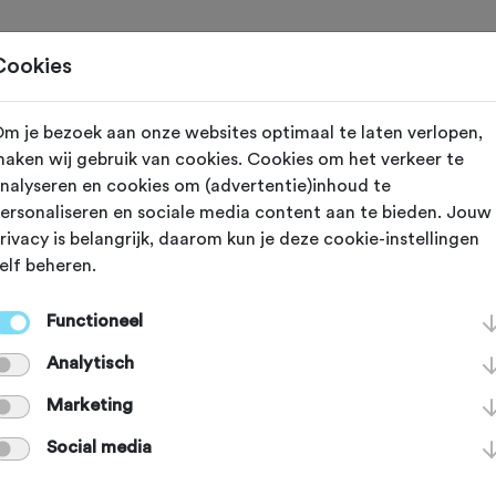
Toertochten
Routes
Ontdek
Magazine
Clubs
Cookies
m je bezoek aan onze websites optimaal te laten verlopen,
een (Drenthe)
aken wij gebruik van cookies. Cookies om het verkeer te
nalyseren en cookies om (advertentie)inhoud te
s raaien en str
ersonaliseren en sociale media content aan te bieden. Jouw
rivacy is belangrijk, daarom kun je deze cookie-instellingen
elf beheren.
r rust en ruimte? Heerlijk je hoofd
Functioneel
? Dan is deze gravelroute jou op he
Analytisch
even; op de prachtige gravelstroken 
Marketing
Social media
om je bijna geen kip tegen. Hierdo