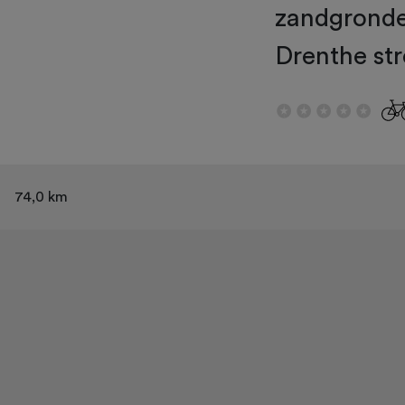
zandgronden
Drenthe st
74,0 km