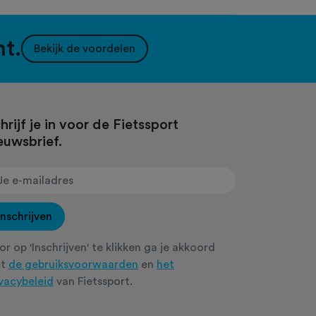
nt.
Bekijk de voordelen
hrijf je in voor de Fietssport
euwsbrief.
Inschrijven
r op 'Inschrijven' te klikken ga je akkoord
et
de gebruiksvoorwaarden
en
het
ivacybeleid
van Fietssport.