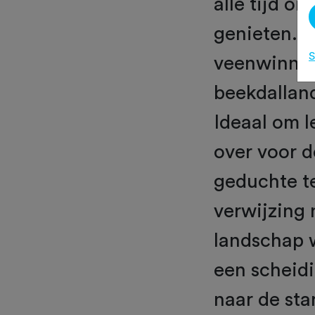
alle tijd o
genieten. R
S
veenwinnin
beekdalland
Ideaal om l
over voor 
geduchte te
verwijzing 
landschap w
een scheidi
naar de sta