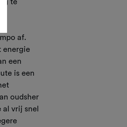
ng te
empo af.
t energie
an een
ute is een
het
van oudsher
al vrij snel
egere