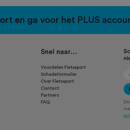
port en ga voor het PLUS accou
Snel naar...
Sc
ni
.
Voordelen Fietssport
Schadeformulier
Over Fietssport
Contact
Partners
Doo
FAQ
m
pr