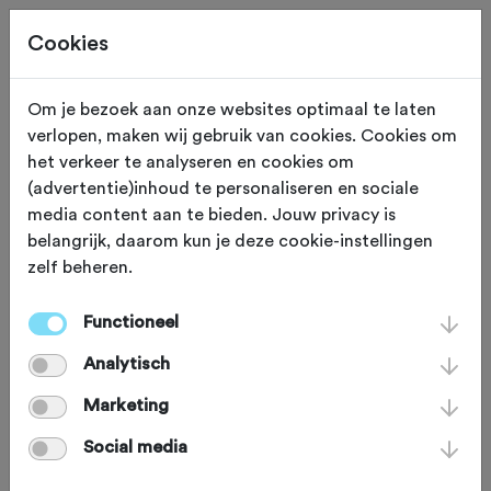
Cookies
Om je bezoek aan onze websites optimaal te laten
verlopen, maken wij gebruik van cookies. Cookies om
65,8 KM
Herkenbosch (Limburg)
het verkeer te analyseren en cookies om
(advertentie)inhoud te personaliseren en sociale
Dwars door de
media content aan te bieden. Jouw privacy is
belangrijk, daarom kun je deze cookie-instellingen
Meinweg 65 km
zelf beheren.
Functioneel
De Meinweg en omgeving is met zijn
Analytisch
terrassenlandschap, uitgestrekte
heides, eindeloze gravelpaden en
Marketing
klimmetjes tot tachtig meter hoogte
Social media
een publiekstrekker. De route ‘Dwars