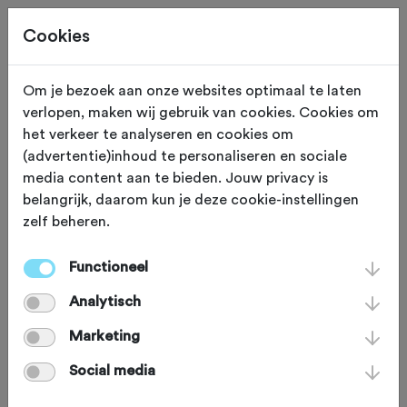
Cookies
Om je bezoek aan onze websites optimaal te laten
verlopen, maken wij gebruik van cookies. Cookies om
91,6 KM
Bladel (Noord Brabant)
het verkeer te analyseren en cookies om
(advertentie)inhoud te personaliseren en sociale
Vive le Tour
media content aan te bieden. Jouw privacy is
belangrijk, daarom kun je deze cookie-instellingen
zelf beheren.
Vive le Tour is een uit de hand gelopen
project van Jurgen van Limpt,
Functioneel
organisator van de Appelflappentocht
Analytisch
in Hapert. Na een rit ontdekte hij dat
Marketing
een deel van zijn gereden route wel
Social media
erg leek op de kust van de