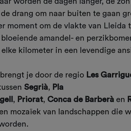
jaar worden de dagen langer, de zo
 de drang om naar buiten te gaan gr
er moment om de vlakte van Lleida 
 bloeiende amandel- en perzikbome
elke kilometer in een levendige ans
brengt je door de regio
Les Garrigu
tussen
Segrià
,
Pla
gell
,
Priorat
,
Conca de Barberà
en
n mozaïek van landschappen die 
 worden.