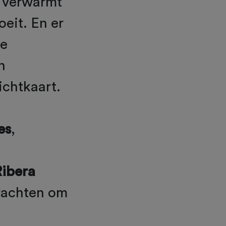
n verwarmt
oeit. En er
te
n
ichtkaart.
es
,
Ribera
wachten om