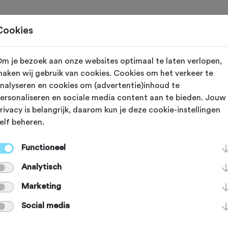
Toertochten
Routes
Ontdek
Magazine
Clubs
Cookies
m je bezoek aan onze websites optimaal te laten verlopen,
ges Blanques (Buitenland)
aken wij gebruik van cookies. Cookies om het verkeer te
nalyseren en cookies om (advertentie)inhoud te
sen tussen
ersonaliseren en sociale media content aan te bieden. Jouw
rivacy is belangrijk, daarom kun je deze cookie-instellingen
elf beheren.
tbomen, olijfbo
Functioneel
Analytisch
ijngaard
Marketing
Social media
r Les Garrigues: tussen fruitbomen