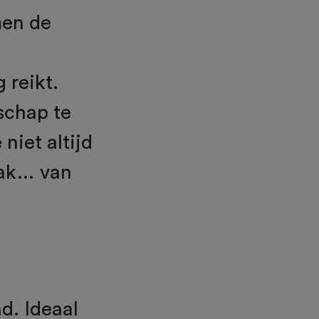
en de
 reikt.
dschap te
niet altijd
aak… van
ad. Ideaal