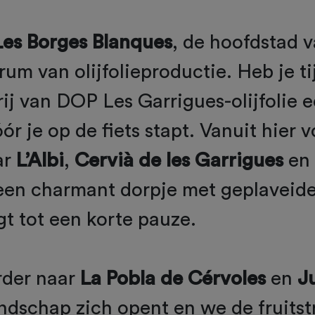
Les Borges Blanques
, de hoofdstad v
rum van olijfolieproductie. Heb je ti
ij van DOP Les Garrigues-olijfolie 
ór je op de fiets stapt. Vanuit hier v
ar
L’Albi
,
Cervià de les Garrigues
en
en charmant dorpje met geplaveide 
gt tot een korte pauze.
erder naar
La Pobla de Cérvoles
en
J
ndschap zich opent en we de fruitst