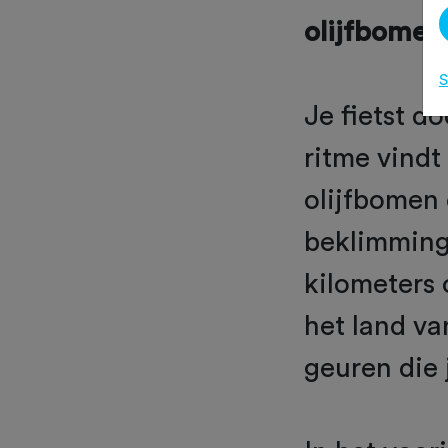
olijfbomen
S
Je fietst d
ritme vind
olijfbomen
beklimming
kilometers 
het land va
geuren die 