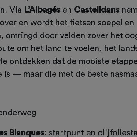
en. Via
L’Albagés
en
Castelldans
nem
 over en wordt het fietsen soepel en
 omringd door velden zover het oog
route om het land te voelen, het lan
te ontdekken dat de mooiste etappe 
e is — maar die met de beste nasm
 onderweg
es Blanques
: startpunt en olijfoliest