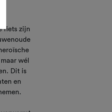
 fiets zijn
euwenoude
heroïsche
 maar wél
n. Dit is
hten en
 nemen.