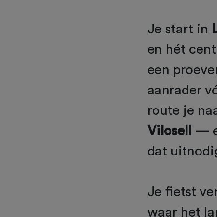
Je start in
en hét cent
een proever
aanrader vó
route je na
Vilosell
— e
dat uitnodi
Je fietst v
waar het la