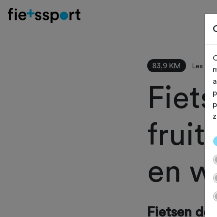
O
83,9 KM
Les Bor
m
a
Fiet
p
p
z
frui
en w
Fietsen doo