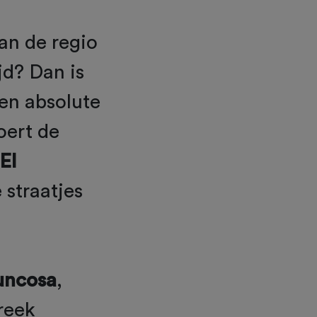
an de regio
jd? Dan is
een absolute
oert de
El
straatjes
uncosa
,
reek