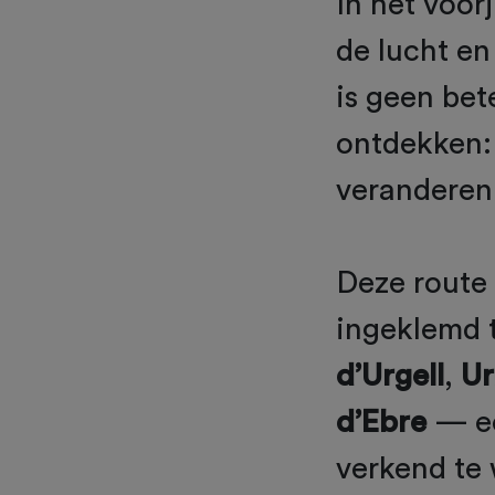
In het voor
de lucht en
is geen bet
ontdekken:
veranderen 
Deze route 
ingeklemd 
d’Urgell
,
Ur
d’Ebre
— ee
verkend te