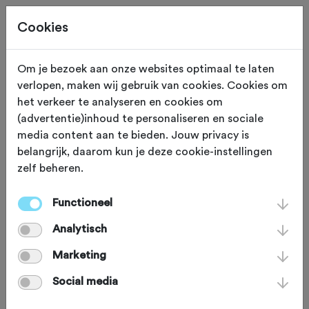
Cookies
Om je bezoek aan onze websites optimaal te laten
verlopen, maken wij gebruik van cookies. Cookies om
Repsonsible
het verkeer te analyseren en cookies om
(advertentie)inhoud te personaliseren en sociale
media content aan te bieden. Jouw privacy is
disclosure
belangrijk, daarom kun je deze cookie-instellingen
zelf beheren.
Bij wielersportbond NTFU - eigenaar van Fietssport.nl -
Functioneel
vinden wij de veiligheid van onze systemen erg
Analytisch
belangrijk. Ondanks onze zorg voor de beveiliging van
onze systemen kan het voorkomen dat er toch een
Marketing
zwakke plek is. Als je een zwakke plek in één van onze
Social media
systemen hebt gevonden horen wij dit graag zodat we
zo snel mogelijk maatregelen kunnen nemen. Wij