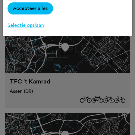
ASSEN (DR)
Accepteer alles
Selectie opslaan
TFC 't Kamrad
Assen (DR)