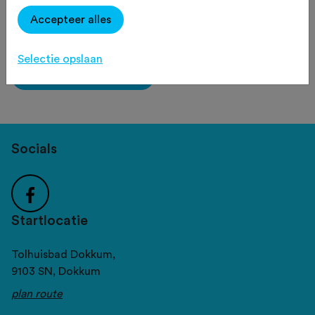
Gezellig samen fietsen, maar ook bezig
Accepteer alles
met aanleg van ons bikepark
Selectie opslaan
Word lid van deze club
Socials
Startlocatie
Tolhuisbad Dokkum,
9103 SN,
Dokkum
plan route