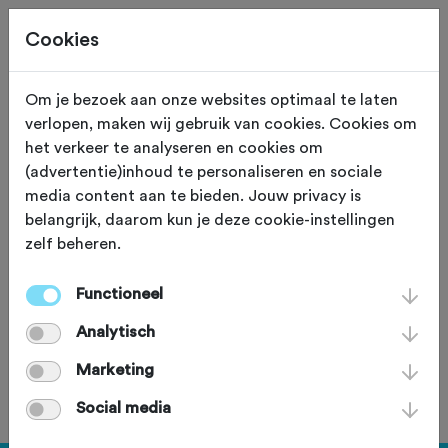
Cookies
Om je bezoek aan onze websites optimaal te laten
verlopen, maken wij gebruik van cookies. Cookies om
Assendelft
Noord Holland
het verkeer te analyseren en cookies om
(advertentie)inhoud te personaliseren en sociale
Atletiekvereniging
media content aan te bieden. Jouw privacy is
belangrijk, daarom kun je deze cookie-instellingen
Lycurgus
zelf beheren.
Functioneel
Fiets een keer mee
Analytisch
Marketing
Word lid van deze club
Social media