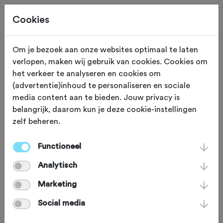
Cookies
Om je bezoek aan onze websites optimaal te laten
verlopen, maken wij gebruik van cookies. Cookies om
Zuidlaren
Drenthe
het verkeer te analyseren en cookies om
(advertentie)inhoud te personaliseren en sociale
F.T.C. Dobberieders
media content aan te bieden. Jouw privacy is
belangrijk, daarom kun je deze cookie-instellingen
zelf beheren.
Functioneel
Analytisch
Marketing
Fiets mee met de leukste
Social media
wielervereniging van Drenthe. Met