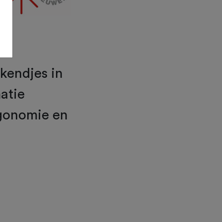
we
kendjes in
matie
rgonomie en