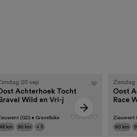
Zondag 20 sep
Zondag 
Oost Achterhoek Tocht
Oost A
Gravel Wild en Vri-j
Race Wi
ieuwent (GD) • Gravelbike
Zieuwent (
48 km
90 km
+ 3
60 km
9