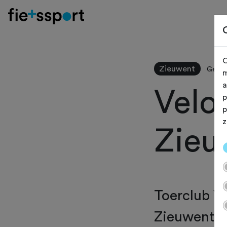
O
Zieuwent
Gelde
m
a
Velo
p
p
z
Zieu
Toerclub Vel
Zieuwent m