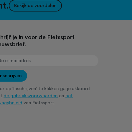
nt.
Bekijk de voordelen
hrijf je in voor de Fietssport
euwsbrief.
Inschrijven
r op 'Inschrijven' te klikken ga je akkoord
et
de gebruiksvoorwaarden
en
het
ivacybeleid
van Fietssport.