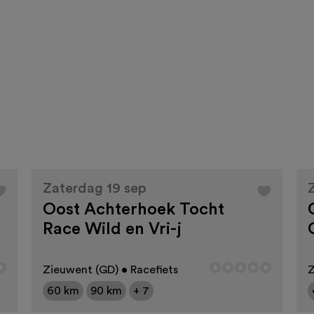
Zaterdag 19 sep
Oost Achterhoek Tocht
Race Wild en Vri-j
Zieuwent (GD) • Racefiets
Z
60 km
90 km
+ 7