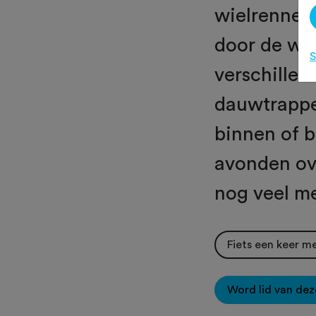
wielrenners
door de we
S
verschillen
dauwtrappe
binnen of b
avonden ov
nog veel me
Fiets een keer m
Word lid van dez