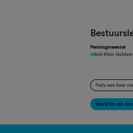
Bestuursl
Penningmeester
Bob Klein Goldewi
Fiets een keer m
Word lid van dez