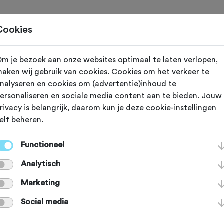
Toertochten
Routes
Ontdek
Magazine
Clubs
Cookies
m je bezoek aan onze websites optimaal te laten verlopen,
rland
aken wij gebruik van cookies. Cookies om het verkeer te
nalyseren en cookies om (advertentie)inhoud te
ce Toerclub
ersonaliseren en sociale media content aan te bieden. Jouw
rivacy is belangrijk, daarom kun je deze cookie-instellingen
elf beheren.
went
Functioneel
Analytisch
Marketing
océ is gezellig toerfiets club uit
Social media
et mountainbikers en