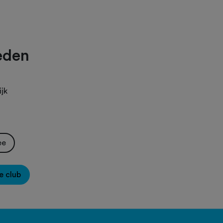
eden
jk
ee
e club