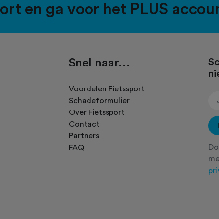
port en ga voor het PLUS accou
Snel naar...
Sc
ni
.
Voordelen Fietssport
Schadeformulier
Over Fietssport
Contact
Partners
Doo
FAQ
m
pr