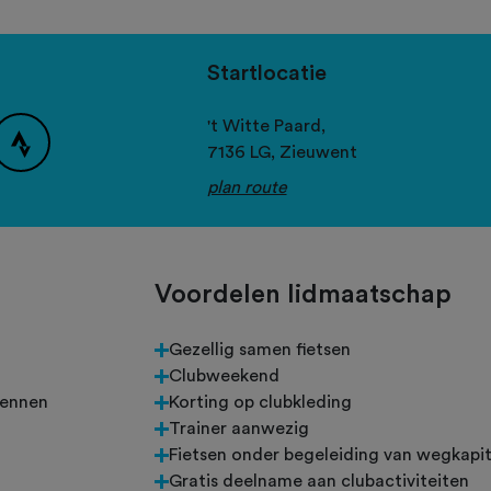
Startlocatie
't Witte Paard,
7136 LG,
Zieuwent
plan route
Voordelen lidmaatschap
Gezellig samen fietsen
n
Clubweekend
rennen
Korting op clubkleding
Trainer aanwezig
Fietsen onder begeleiding van wegkapit
Gratis deelname aan clubactiviteiten