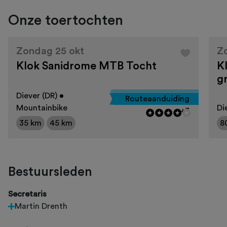
Onze toertochten
Zondag 25 okt
Z
Klok Sanidrome MTB Tocht
K
g
Diever (DR) •
Routeaanduiding
Mountainbike
Di
+3
35 km
45 km
8
Bestuursleden
Secretaris
Martin Drenth