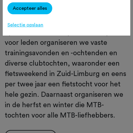
Lid worden van FTC Diever heeft als
Accepteer alles
voordeel dat je samen kunt fietsen in
de wijde omgeving van Diever, zowel
Selectie opslaan
op de racefiets als op de MTB. Speciaal
voor leden organiseren we vaste
trainingsavonden en -ochtenden en
diverse clubtochten, waaronder een
fietsweekend in Zuid-Limburg en eens
per twee jaar een fietstocht voor het
hele gezin. Daarnaast organiseren we
in de herfst en winter die MTB-
tochten voor alle MTB-liefhebbers.