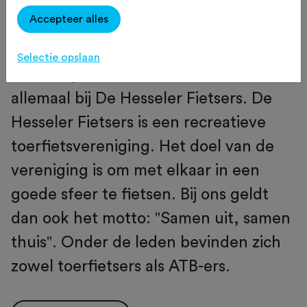
Het maakt niet uit of u 25 kilometer wil
Accepteer alles
fietsen met uw gezin of een langere
tocht door de Drentse dreven, dan wel
Selectie opslaan
een rit op de ATB wil maken, het kan
allemaal bij De Hesseler Fietsers. De
Hesseler Fietsers is een recreatieve
toerfietsvereniging. Het doel van de
vereniging is om met elkaar in een
goede sfeer te fietsen. Bij ons geldt
dan ook het motto: "Samen uit, samen
thuis". Onder de leden bevinden zich
zowel toerfietsers als ATB-ers.