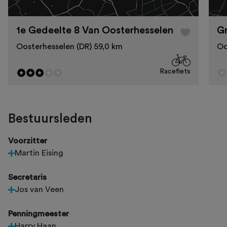
1e Gedeelte 8 Van Oosterhesselen
G
Oosterhesselen (DR) 59,0 km
Oo
Racefiets
Bestuursleden
Voorzitter
Martin Eising
Secretaris
Jos van Veen
Penningmeester
Harry Haan