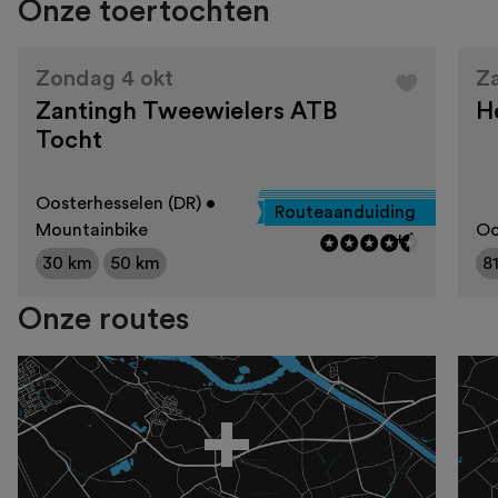
Onze toertochten
Zondag 4 okt
Z
Zantingh Tweewielers ATB
H
Tocht
Oosterhesselen (DR) •
Routeaanduiding
Mountainbike
Oo
+4
30 km
50 km
8
Onze routes