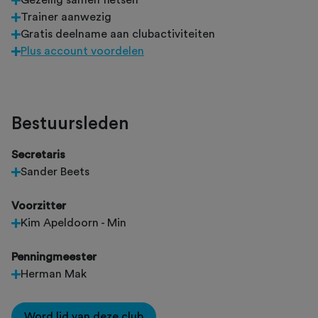
Gezellig samen fietsen
Trainer aanwezig
Gratis deelname aan clubactiviteiten
Plus account voordelen
Bestuursleden
Secretaris
Sander Beets
Voorzitter
Kim Apeldoorn - Min
Penningmeester
Herman Mak
Word lid van deze club