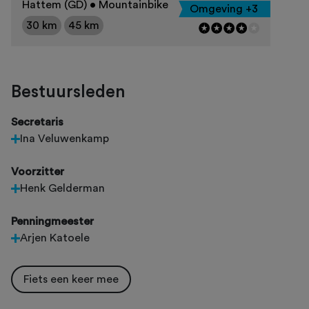
Hattem (GD) • Mountainbike
Omgeving +3
30 km
45 km
Bestuursleden
Secretaris
Ina Veluwenkamp
Voorzitter
Henk Gelderman
Penningmeester
Arjen Katoele
Fiets een keer mee