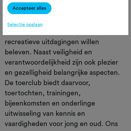
Toerclub Hattem is een vereniging
Accepteer alles
voor toerfietsers uit Hattem en
omgeving die passie hebben voor de
Selectie opslaan
wielersport en samen sportieve of
recreatieve uitdagingen willen
beleven. Naast veiligheid en
verantwoordelijkheid zijn ook plezier
en gezelligheid belangrijke aspecten.
De toerclub biedt daarvoor,
toertochten, trainingen,
bijeenkomsten en onderlinge
uitwisseling van kennis en
vaardigheden voor jong en oud. Ons