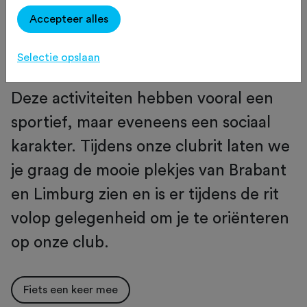
Een club, waarbij het vooral belangrijk
Accepteer alles
is om samen gezellig te fietsen. Binnen
de tourclub zijn er allerlei activiteiten
Selectie opslaan
waar de leden aan kunnen deelnemen.
Deze activiteiten hebben vooral een
sportief, maar eveneens een sociaal
karakter. Tijdens onze clubrit laten we
je graag de mooie plekjes van Brabant
en Limburg zien en is er tijdens de rit
volop gelegenheid om je te oriënteren
op onze club.
Fiets een keer mee