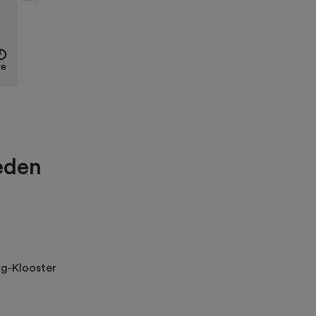
ke
eden
rg-Klooster