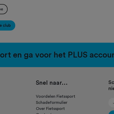
ee
e club
port en ga voor het PLUS accou
Snel naar...
Sc
ni
.
Voordelen Fietssport
Schadeformulier
Over Fietssport