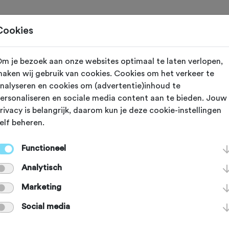
Toertochten
Routes
Ontdek
Magazine
Clubs
Cookies
m je bezoek aan onze websites optimaal te laten verlopen,
ingen
aken wij gebruik van cookies. Cookies om het verkeer te
nalyseren en cookies om (advertentie)inhoud te
mvogels Veend
ersonaliseren en sociale media content aan te bieden. Jouw
rivacy is belangrijk, daarom kun je deze cookie-instellingen
elf beheren.
Functioneel
s Veendam heeft een KNWU- en
Analytisch
fdeling. Op de weg, op de eigen
Marketing
 en in het veld(recreatiegebied
Social media
) traint de jeugd 2x in de week ond