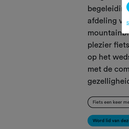
begeleidin
afdeling va
S
mountainbik
plezier fie
op het weds
met de comb
gezellighei
Fiets een keer m
Word lid van dez