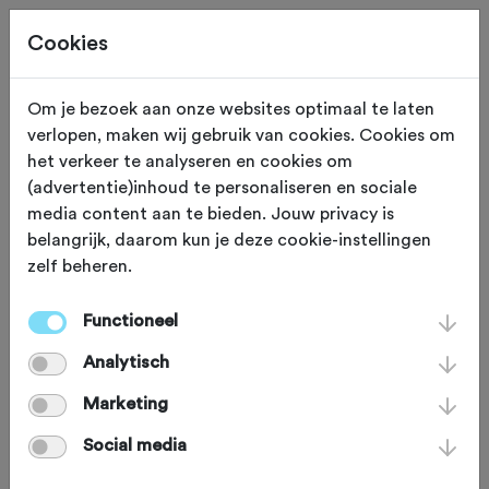
Cookies
Om je bezoek aan onze websites optimaal te laten
verlopen, maken wij gebruik van cookies. Cookies om
Ouddorp
Zuid Holland
het verkeer te analyseren en cookies om
(advertentie)inhoud te personaliseren en sociale
Toer Club Ouddorp
media content aan te bieden. Jouw privacy is
belangrijk, daarom kun je deze cookie-instellingen
zelf beheren.
Functioneel
Analytisch
Marketing
Welkom bij TCO! Een club van rond de
Social media
125 leden. We zijn aangesloten bij de