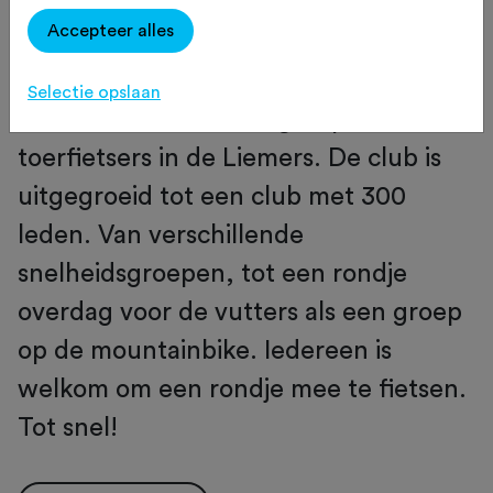
Op zoek naar een club waar
Accepteer alles
gezelligheid en prestatiegericht prima
samen gaan? Sinds 1978 fietsen wij
Selectie opslaan
met een enthousiaste groep
toerfietsers in de Liemers. De club is
uitgegroeid tot een club met 300
leden. Van verschillende
snelheidsgroepen, tot een rondje
overdag voor de vutters als een groep
op de mountainbike. Iedereen is
welkom om een rondje mee te fietsen.
Tot snel!