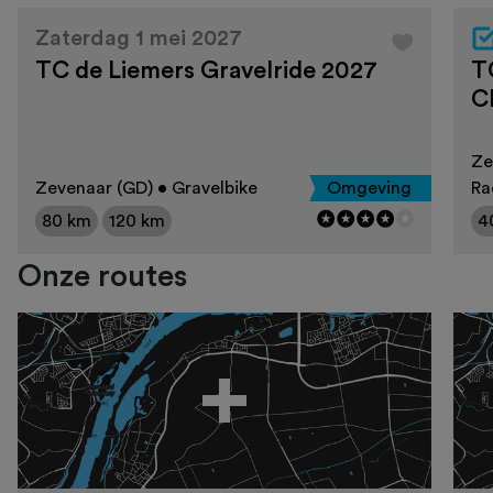
Zaterdag 1 mei 2027
TC de Liemers Gravelride 2027
T
C
Ze
Zevenaar (GD) • Gravelbike
Omgeving
Ra
80 km
120 km
4
Onze routes