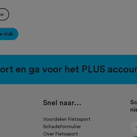
ee
e club
port en ga voor het PLUS accou
Snel naar...
Sc
ni
.
Voordelen Fietssport
Schadeformulier
Over Fietssport