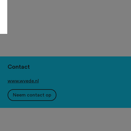
Contact
www.wvede.nl
Neem contact op