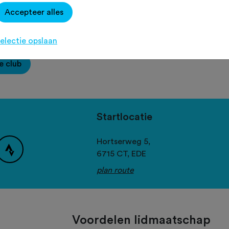
Accepteer alles
ee
electie opslaan
e club
Startlocatie
Hortserweg 5,
6715 CT,
EDE
plan route
Voordelen lidmaatschap