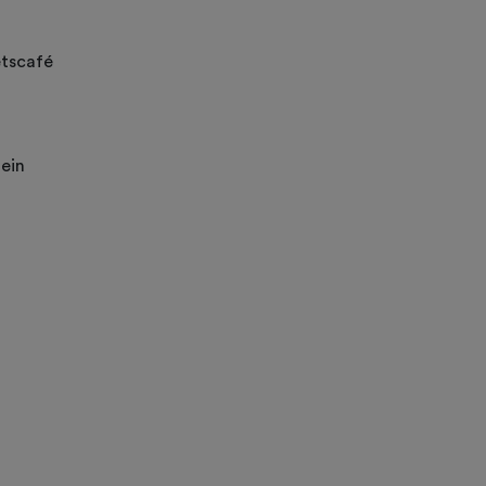
etscafé
ein