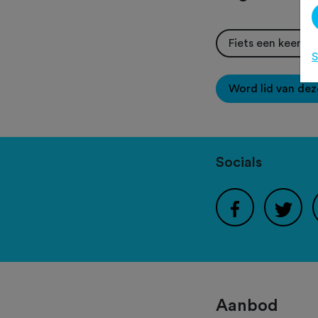
Fiets een keer m
S
Word lid van dez
Socials
Aanbod