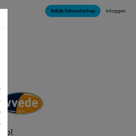
Bekijk lidmaatschap
Inloggen
e
lub!