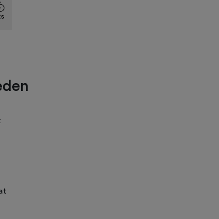
ts
eden
t
at