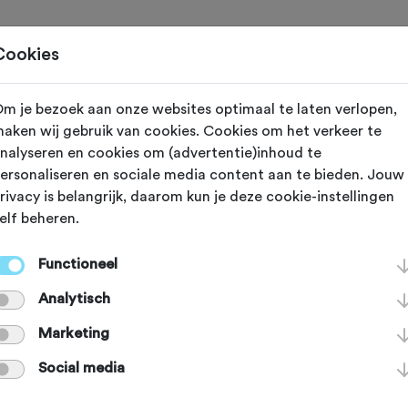
Toertochten
Routes
Ontdek
Magazine
Clubs
Cookies
m je bezoek aan onze websites optimaal te laten verlopen,
aken wij gebruik van cookies. Cookies om het verkeer te
nalyseren en cookies om (advertentie)inhoud te
ervereniging Ed
ersonaliseren en sociale media content aan te bieden. Jouw
rivacy is belangrijk, daarom kun je deze cookie-instellingen
elf beheren.
Functioneel
onde fietsen of gericht trainen
Analytisch
estatie, zelf of met een groepje,
Marketing
f off-road, jong en oud en van
Social media
ot wereldkampioen. Welkom bij de c