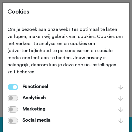
Cookies
Om je bezoek aan onze websites optimaal te laten
verlopen, maken wij gebruik van cookies. Cookies om
De Mortel
Noord Brabant
het verkeer te analyseren en cookies om
(advertentie)inhoud te personaliseren en sociale
T.C. Meukerdur
media content aan te bieden. Jouw privacy is
belangrijk, daarom kun je deze cookie-instellingen
zelf beheren.
Fiets een keer mee
Functioneel
Word lid van deze club
Analytisch
Marketing
Social media
Startlocatie