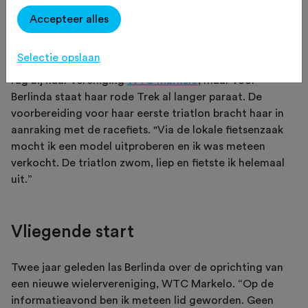
de deur om te gaan.”
Accepteer alles
Selectie opslaan
Ze heeft slechts een paar wielerseizoenen achter de
rug bij haar vereniging
WTC Markelo
, maar voor
Berlinda staat haar rode Trek al langer paraat. De
voorbereiding voor haar eerste triatlon bracht haar in
aanraking met de racefiets. "Via de lokale fietsenzaak
mocht ik een model uitproberen en ik was meteen
verkocht. De triatlon zwom, liep en fietste ik helemaal
uit.”
Vliegende start
Twee jaar geleden las Berlinda over de oprichting van
een nieuwe wielervereniging, WTC Markelo. “Op de
informatieavond ben ik meteen lid geworden. Geen