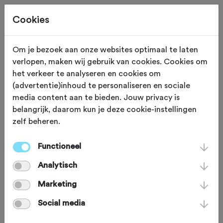
Cookies
Om je bezoek aan onze websites optimaal te laten
verlopen, maken wij gebruik van cookies. Cookies om
TRAINING
Gewijzigd op 28 oktober 2024
het verkeer te analyseren en cookies om
(advertentie)inhoud te personaliseren en sociale
Sluit je aan bij de club!
media content aan te bieden. Jouw privacy is
belangrijk, daarom kun je deze cookie-instellingen
zelf beheren.
Wat maakt het fietsen bij een wieler-
of mountainbikevereniging zo
Functioneel
aantrekkelijk? We vroegen het aan
Analytisch
Berlinda Schreurs-Eggink uit Markelo.
Marketing
"Er is altijd wel iemand die met je mee
Social media
wil fietsen en je hebt een stok achter