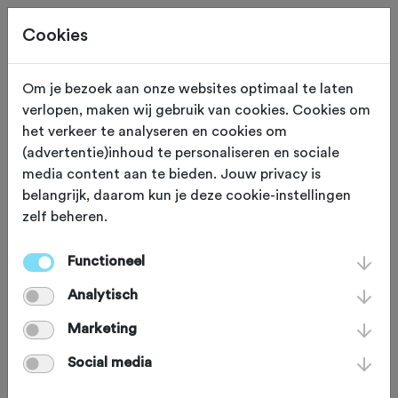
Cookies
Om je bezoek aan onze websites optimaal te laten
verlopen, maken wij gebruik van cookies. Cookies om
TRAINING
Gewijzigd op 20 juni 2024
het verkeer te analyseren en cookies om
(advertentie)inhoud te personaliseren en sociale
Beginnen met
media content aan te bieden. Jouw privacy is
belangrijk, daarom kun je deze cookie-instellingen
klimmen. Deel 2:
zelf beheren.
interval
Functioneel
Analytisch
De eerste weken van het nieuwe
Marketing
wielerseizoen hebben in het teken
Social media
gestaan van de opbouw van de