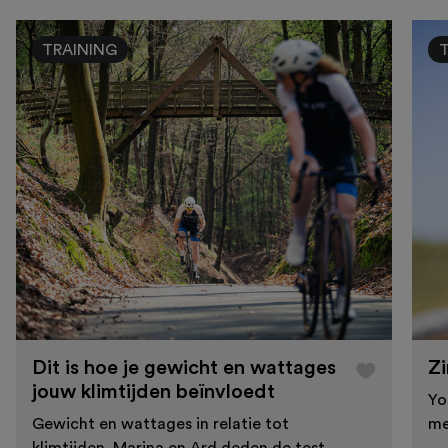
TRAINING
Dit is hoe je gewicht en wattages
Zi
jouw klimtijden beïnvloedt
Yo
Gewicht en wattages in relatie tot
me
klimtijden. Marina en Ard deden de test.