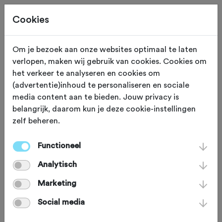
Cookies
Om je bezoek aan onze websites optimaal te laten
verlopen, maken wij gebruik van cookies. Cookies om
TRAINING
Gewijzigd op 8 oktober 2025
het verkeer te analyseren en cookies om
(advertentie)inhoud te personaliseren en sociale
Is tegen de wind in
media content aan te bieden. Jouw privacy is
belangrijk, daarom kun je deze cookie-instellingen
beuken zwaarder dan
zelf beheren.
bergop fietsen?
Functioneel
Analytisch
Het is een bekend Nederlands plaatje:
Marketing
een eindeloze dijk en een renner die
Social media
zich dubbelvouwt om zo min mogelijk