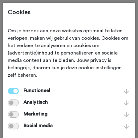
Cookies
Om je bezoek aan onze websites optimaal te laten
verlopen, maken wij gebruik van cookies. Cookies om
TRAINING
Gewijzigd op 29 september 2017
het verkeer te analyseren en cookies om
(advertentie)inhoud te personaliseren en sociale
Rijtechniek:
media content aan te bieden. Jouw privacy is
belangrijk, daarom kun je deze cookie-instellingen
Aanvalshouding
zelf beheren.
Functioneel
Met de mountainbike over singletracks
Analytisch
en andere uitdagende paden rijden is
het mooiste wat er is. Maar sta je wel
Marketing
eens stil bij jouw basisvaardigheden?
Social media