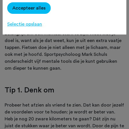
om dieper te kunnen gaan.
Accepteer alles
Selectie opslaan
Om je goede vorm eruit te laten komen, is het
belangrijk om ook mentaal sterk te zijn. Weet wat je
doel is, want als je dat weet, kun je uit een extra vaatje
tappen. Fietsen doe je niet alleen met je lichaam, maar
ook met je hoofd. Sportpsycholoog Mark Schuls
onderscheidt vijf mentale tools die je kunt gebruiken
om dieper te kunnen gaan.
Tip 1. Denk om
Probeer het afzien als vriend te zien. Dat kan door jezelf
de voordelen voor te houden: je wordt er beter van.
Heb je nog 20 zware kilometers te gaan? Dát zijn nu
juist de stukken waar je beter van wordt. Door de pijn te