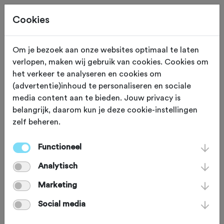
Cookies
Om je bezoek aan onze websites optimaal te laten
verlopen, maken wij gebruik van cookies. Cookies om
TRAINING
Gewijzigd op 31 oktober 2024
het verkeer te analyseren en cookies om
(advertentie)inhoud te personaliseren en sociale
Leren afzien: 5x tips
media content aan te bieden. Jouw privacy is
belangrijk, daarom kun je deze cookie-instellingen
zelf beheren.
Afzien, de één kan het beter dan de
ander. Nét even dat beetje extra
Functioneel
geven, waardoor je niet hoeft te lossen
Analytisch
of die klim in één keer zonder
Marketing
afstappen bereikt. Sportpsycholoog
Social media
Mark Schuls geeft je 5 mentale tools