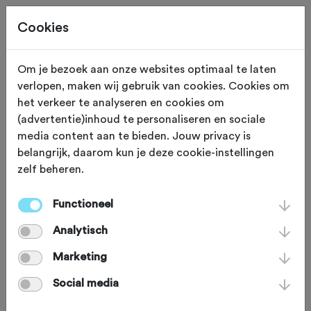
Cookies
Om je bezoek aan onze websites optimaal te laten
verlopen, maken wij gebruik van cookies. Cookies om
TRAINING
Gewijzigd op 20 december 2022
het verkeer te analyseren en cookies om
(advertentie)inhoud te personaliseren en sociale
Efficiënt trainen in de
media content aan te bieden. Jouw privacy is
belangrijk, daarom kun je deze cookie-instellingen
winter
zelf beheren.
Functioneel
Hoe kan je het beste trainen in het
Analytisch
winterseizoen? Met lang duurwerk of
werk je juist zoveel mogelijk
Marketing
intervaltrainingen af? Jim van den
Social media
Berg, bewegingswetenschapper en