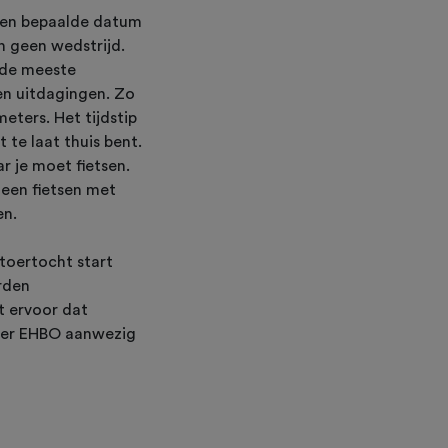
 een bepaalde datum
jn geen wedstrijd.
j de meeste
 en uitdagingen. Zo
eters. Het tijdstip
 te laat thuis bent.
r je moet fietsen.
leen fietsen met
den.
 toertocht start
orden
t ervoor dat
s er EHBO aanwezig