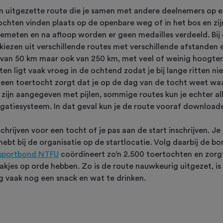
en uitgezette route die je samen met andere deelnemers op
rtochten vinden plaats op de openbare weg of in het bos en zi
 gemeten en na afloop worden er geen medailles verdeeld. Bi
kiezen uit verschillende routes met verschillende afstanden
n van 50 km maar ook van 250 km, met veel of weinig hoogtem
en ligt vaak vroeg in de ochtend zodat je bij lange ritten niet
 een toertocht zorgt dat je op de dag van de tocht weet waa
zijn aangegeven met pijlen, sommige routes kun je echter al
igatiesysteem. In dat geval kun je de route vooraf downloa
schrijven voor een tocht of je pas aan de start inschrijven. Je
hebt bij de organisatie op de startlocatie. Volg daarbij de b
sportbond NTFU
coördineert zo’n 2.500 toertochten en zorg
aakjes op orde hebben. Zo is de route nauwkeurig uitgezet, i
g vaak nog een snack en wat te drinken.