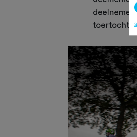
deelnemers.
toertocht? 
S