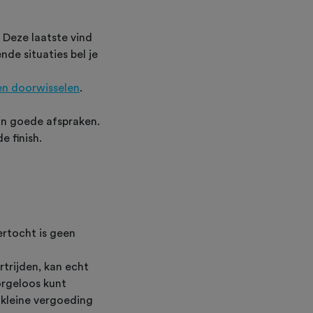
 Deze laatste vind
nde situaties bel je
en doorwisselen
.
an goede afspraken.
e finish.
ertocht is geen
trijden, kan echt
zorgeloos kunt
 kleine vergoeding