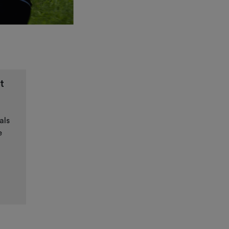
t
als
e