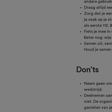
andere gebruik
Draag altijd e
Zorg dat je ee
je vaak op je s
als eerste 112.
Fiets je mee i
Beter nog: wij
Samen uit, sam
Houd je samen h
Don’ts
Neem geen onno
wedstrijd.
Deelnemen aan 
niet. De organi
genieten van je