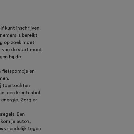
f kunt inschrijven.
nemers is bereikt.
nog op zoek moet
r van de start moet
jen bij de
n fietspompje en
men.
j toertochten
n, een krentenbol
 energie. Zorg er
regels. Een
kom je auto’s,
s vriendelijk tegen