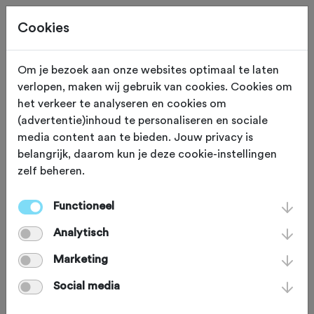
Cookies
Om je bezoek aan onze websites optimaal te laten
verlopen, maken wij gebruik van cookies. Cookies om
TOERTOCHTEN
Gewijzigd op 27 mei 2026
het verkeer te analyseren en cookies om
(advertentie)inhoud te personaliseren en sociale
Laat je verrassen door
media content aan te bieden. Jouw privacy is
belangrijk, daarom kun je deze cookie-instellingen
de Strade Bianche
zelf beheren.
Flevoland
Functioneel
Analytisch
Gravelbiken in Flevoland? Tuurlijk! Doe
Marketing
mee aan Strade Bianche Flevoland en
Social media
fiets door prille polderwildernissen