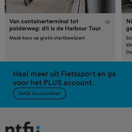
Van containerterminal tot
N
polderweg: dit is de Harbour Tour
g
Maak kans op gratis startbewijzen!
Sc
kl
Do
Haal meer uit Fietssport en ga
voor het PLUS account.
Bekijk de voordelen