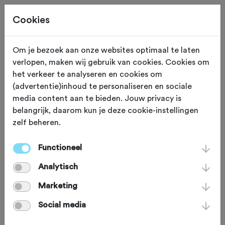
Cookies
Om je bezoek aan onze websites optimaal te laten
verlopen, maken wij gebruik van cookies. Cookies om
OVERIG
Gewijzigd op 11 november 2024
het verkeer te analyseren en cookies om
(advertentie)inhoud te personaliseren en sociale
Hoe veilig zijn
media content aan te bieden. Jouw privacy is
belangrijk, daarom kun je deze cookie-instellingen
wielrenners op het
zelf beheren.
fietspad
Functioneel
Analytisch
De Fietsersbond gaat actie voeren om
Marketing
onnodige paaltjes op het fietspad te
Social media
laten verwijderen. Het zorgt te vaak