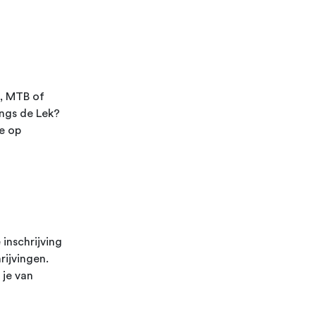
s, MTB of
angs de Lek?
je op
 inschrijving
rijvingen.
 je van