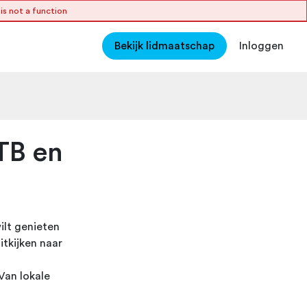
s not a function
Bekijk lidmaatschap
Inloggen
TB en
ilt genieten
itkijken naar
Van lokale