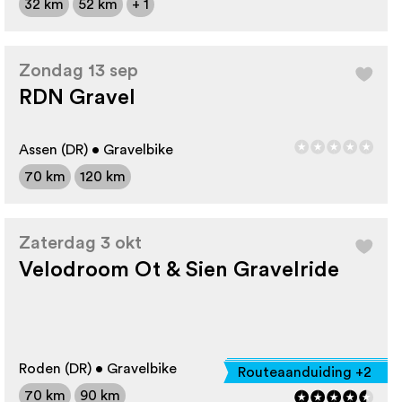
32 km
52 km
+ 1
Zondag 13 sep
RDN Gravel
Assen (DR) • Gravelbike
70 km
120 km
Zaterdag 3 okt
Velodroom Ot & Sien Gravelride
Roden (DR) • Gravelbike
Routeaanduiding +2
70 km
90 km