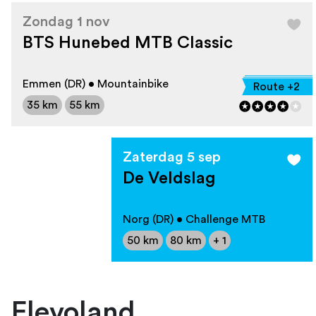
Zondag 1 nov
BTS Hunebed MTB Classic
Emmen (DR) • Mountainbike
Route +2
35 km
55 km
Zaterdag 5 sep
De Veldslag
Norg (DR) • Challenge MTB
50 km
80 km
+ 1
Flevoland