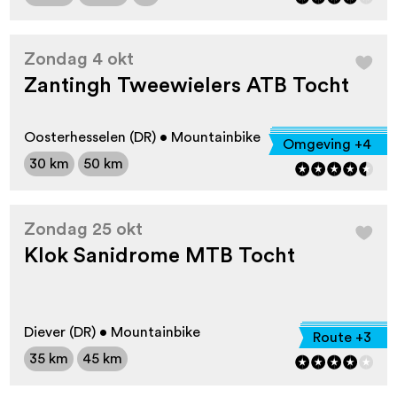
Zondag 4 okt
Zantingh Tweewielers ATB Tocht
Oosterhesselen (DR) • Mountainbike
Omgeving +4
30 km
50 km
Zondag 25 okt
Klok Sanidrome MTB Tocht
Diever (DR) • Mountainbike
Route +3
35 km
45 km