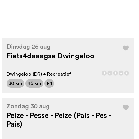
Dinsdag 25 aug
Fiets4daaagse Dwingeloo
Dwingeloo (DR) • Recreatief
30 km
45 km
+ 1
Zondag 30 aug
Peize - Pesse - Peize (Pais - Pes -
Pais)