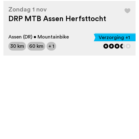
Zondag 1 nov
DRP MTB Assen Herfsttocht
Assen (DR) • Mountainbike
Verzorging +1
30 km
60 km
+ 1