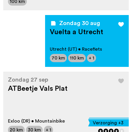
100 km
Zondag 30 aug
Vuelta a Utrecht
Utrecht (UT) • Racefiets
70 km
110 km
+ 1
Zondag 27 sep
ATBeetje Vals Plat
Exloo (DR) • Mountainbike
Verzorging +3
20 km
30 km
+ 1