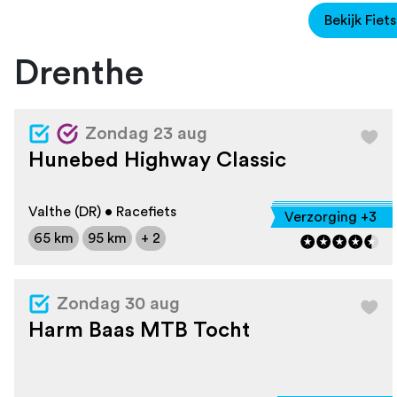
Bekijk Fiet
Drenthe
Zondag 23 aug
Hunebed Highway Classic
Valthe (DR) • Racefiets
Verzorging +3
65 km
95 km
+ 2
Zondag 30 aug
Harm Baas MTB Tocht