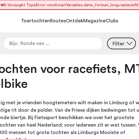
or:
Uncaught TypeError: cmsScriptVariables.date_format_long.replaceAll i
Toertochten
Routes
Ontdek
Magazine
Clubs
Filter
ochten voor racefiets, M
lbike
tig met je vrienden hoogtemeters wilt maken in Limburg of w
tige rit door de polder. Van de Friese dijken bedwingen tot u
nde biertje. Bij Fietssport beschikken we over het grootste
chten van heel Nederland; voor iedereen zit er wat tussen. 
100 mensen tot grote tochten als Limburgs Mooiste of