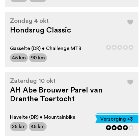
Zondag 4 okt
Hondsrug Classic
Gasselte (DR) • Challenge MTB
45 km
90 km
Zaterdag 10 okt
AH Abe Brouwer Parel van
Drenthe Toertocht
Havelte (DR) • Mountainbike
Verzorging +3
25 km
45 km