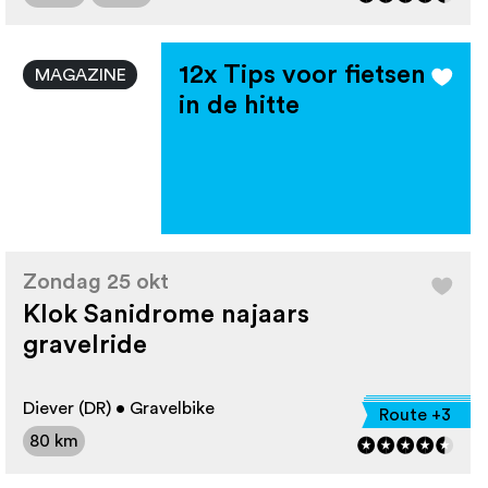
12x Tips voor fietsen
MAGAZINE
in de hitte
Zondag 25 okt
Klok Sanidrome najaars
gravelride
Diever (DR) • Gravelbike
Route +3
80 km