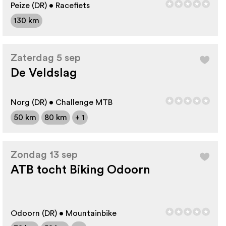
Peize (DR) • Racefiets
130 km
Zaterdag 5 sep
De Veldslag
Norg (DR) • Challenge MTB
50 km
80 km
+ 1
Zondag 13 sep
ATB tocht Biking Odoorn
Odoorn (DR) • Mountainbike