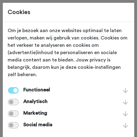
Cookies
Om je bezoek aan onze websites optimaal te laten
verlopen, maken wij gebruik van cookies. Cookies om
ZONDAG 29 NOV
Veldhoven (Noord Brabant)
het verkeer te analyseren en cookies om
(advertentie)inhoud te personaliseren en sociale
ATB tocht Brabantia
media content aan te bieden. Jouw privacy is
belangrijk, daarom kun je deze cookie-instellingen
2026
zelf beheren.
Functioneel
Mountainbike
Agenda
Analytisch
Favoriet
Delen
Marketing
Social media
Omgeving
Route