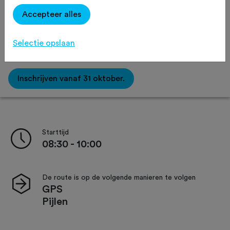
Routeaanduiding
Verzorging
Accepteer alles
Selectie opslaan
Afstand:
35 km
55 km
Inschrijven vanaf 31 oktober.
Starttijd
08:30 - 10:00
De route is op de volgende manieren te volgen
GPS
Pijlen