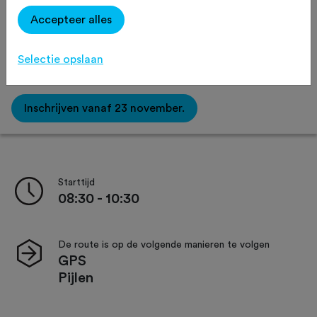
Routeaanduiding
Verzorging
Accepteer alles
Selectie opslaan
Afstand:
30 km
45 km
60 km
Inschrijven vanaf 23 november.
Starttijd
08:30 - 10:30
De route is op de volgende manieren te volgen
GPS
Pijlen