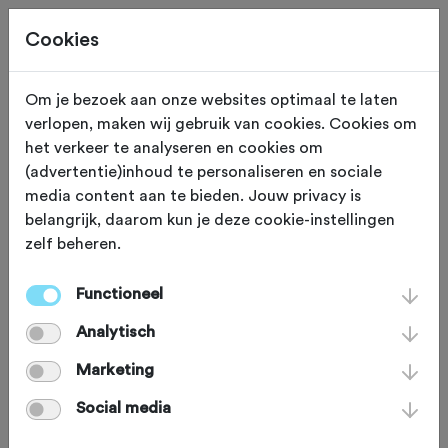
Cookies
Om je bezoek aan onze websites optimaal te laten
verlopen, maken wij gebruik van cookies. Cookies om
ZATERDAG 12 DEC
Stroe (Gelderland)
het verkeer te analyseren en cookies om
(advertentie)inhoud te personaliseren en sociale
Oliebollentocht MTB
media content aan te bieden. Jouw privacy is
belangrijk, daarom kun je deze cookie-instellingen
2026
zelf beheren.
Functioneel
Mountainbike
Agenda
Analytisch
Favoriet
Delen
Marketing
Social media
Omgeving
Route