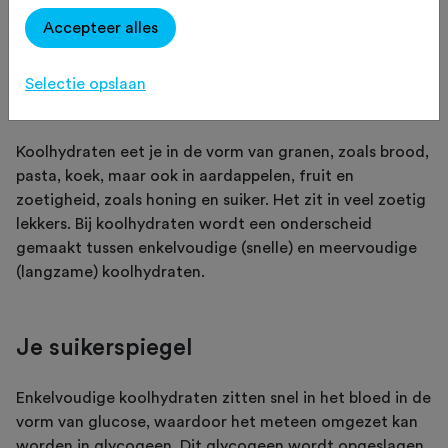
laten lopen. Wanneer neem je snelle
Accepteer alles
koolhydraten tot je en wanneer
langzame?
Selectie opslaan
Koolhydraten eet je in de vorm van granen, zoals brood,
pasta, koek, maar ook in aardappelen, fruit en
zoetigheid, zoals honing en suiker. Het zit in veel zoetig
lekkers. Bij koolhydraten wordt een onderscheid
gemaakt tussen enkelvoudige (snelle) en meervoudige
(langzame) koolhydraten.
Je suikerspiegel
Enkelvoudige koolhydraten zitten snel in het bloed in de
vorm van glucose, waardoor het meteen omgezet kan
worden in glycogeen. Dit glycogeen wordt opgeslagen