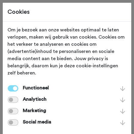
Cookies
Om je bezoek aan onze websites optimaal te laten
verlopen, maken wij gebruik van cookies. Cookies om
VOEDING
Gewijzigd op 16 oktober 2023
het verkeer te analyseren en cookies om
(advertentie)inhoud te personaliseren en sociale
Fiets je op snelle of
media content aan te bieden. Jouw privacy is
belangrijk, daarom kun je deze cookie-instellingen
langzame
zelf beheren.
koolhydraten?
Functioneel
Analytisch
Bij een duursport als wielrennen en
Marketing
mountainbiken zijn snelle en langzame
Social media
koolhydraten essentieel om je motor te