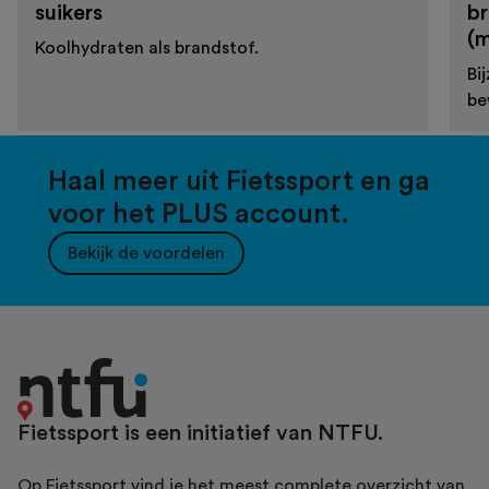
suikers
br
(m
Koolhydraten als brandstof.
Bi
be
Haal meer uit Fietssport en ga
voor het PLUS account.
Bekijk de voordelen
Fietssport is een initiatief van NTFU.
Op Fietssport vind je het meest complete overzicht van