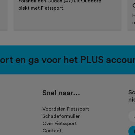
Yolanda den Ouden (47) uit Ouddorp
piekt met Fietssport.
H
m
port en ga voor het PLUS accou
Snel naar...
Sc
ni
.
Voordelen Fietssport
Schadeformulier
Over Fietssport
Contact