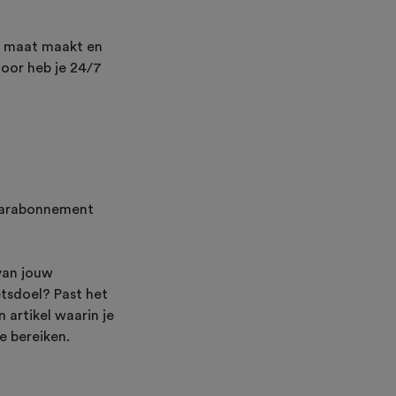
op maat maakt en
door heb je 24/7
jaarabonnement
van jouw
etsdoel? Past het
artikel waarin je
e bereiken.