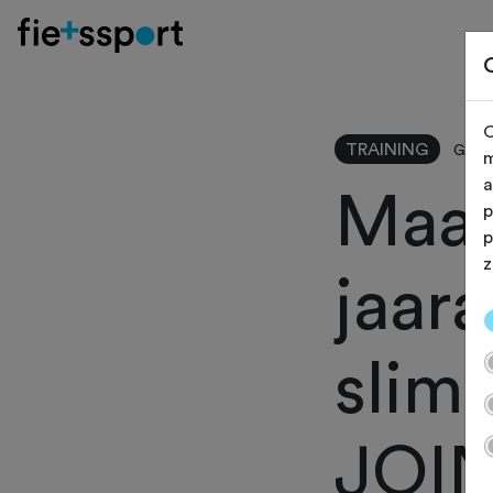
O
TRAINING
Gewij
m
a
Maak
p
p
z
jaar
slim
JOI