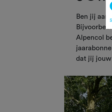
Ben jij aan
S
Bijvoorbee
Alpencol b
jaarabonne
dat jij jou