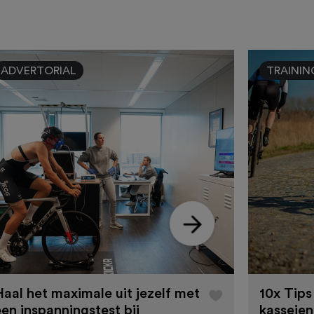
ADVERTORIAL
TRAININ
Haal het maximale uit jezelf met
10x Tips
een inspanningstest bij
kasseien