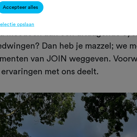
Accepteer alles
 het trainen voor een bepaald fietsdo
electie opslaan
ld meedoen aan een uitdagende cycl
edwingen? Dan heb je mazzel; we 
menten van JOIN weggeven. Voorw
w ervaringen met ons deelt.