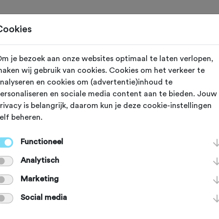
Toertochten
Routes
Ontdek
Magazine
Clubs
Cookies
m je bezoek aan onze websites optimaal te laten verlopen,
zigd op 9 februari 2022
aken wij gebruik van cookies. Cookies om het verkeer te
nalyseren en cookies om (advertentie)inhoud te
 kans op een gr
ersonaliseren en sociale media content aan te bieden. Jouw
rivacy is belangrijk, daarom kun je deze cookie-instellingen
elf beheren.
abonnement van
Functioneel
Analytisch
me trainingsapp
Marketing
Social media
N