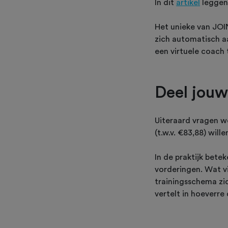
In dit
artikel
leggen 
Het unieke van JOIN
zich automatisch a
een virtuele coach 
Deel jouw
Uiteraard vragen w
(t.w.v. €83,88) will
In de praktijk bet
vorderingen. Wat v
trainingsschema zi
vertelt in hoeverre