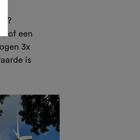
el?
o of een
mogen 3x
aarde is