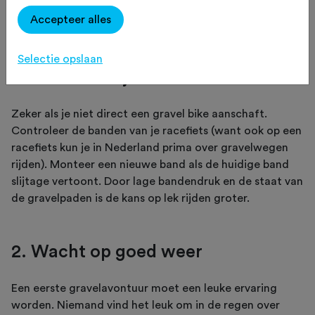
Accepteer alles
Selectie opslaan
1. Controleer je banden
Zeker als je niet direct een gravel bike aanschaft.
Controleer de banden van je racefiets (want ook op een
racefiets kun je in Nederland prima over gravelwegen
rijden). Monteer een nieuwe band als de huidige band
slijtage vertoont. Door lage bandendruk en de staat van
de gravelpaden is de kans op lek rijden groter.
2. Wacht op goed weer
Een eerste gravelavontuur moet een leuke ervaring
worden. Niemand vind het leuk om in de regen over