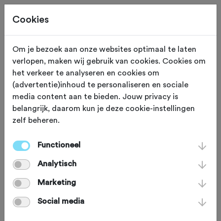
Cookies
Om je bezoek aan onze websites optimaal te laten
verlopen, maken wij gebruik van cookies. Cookies om
TRAINING
Gewijzigd op 5 november 2024
het verkeer te analyseren en cookies om
(advertentie)inhoud te personaliseren en sociale
7x Tips voor gravel
media content aan te bieden. Jouw privacy is
belangrijk, daarom kun je deze cookie-instellingen
zelf beheren.
Gravel is in. Steeds meer organisaties
nemen een onverhard parcours op in
Functioneel
hun evenement. Waar moet je vooral
Analytisch
rekening mee houden? Wij geven je 7
Marketing
tips om goed voorbereid op pad te
Social media
gaan.