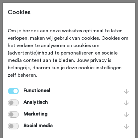
Cookies
Om je bezoek aan onze websites optimaal te laten
verlopen, maken wij gebruik van cookies. Cookies om
TRAINING
Gewijzigd op 19 juli 2022
het verkeer te analyseren en cookies om
(advertentie)inhoud te personaliseren en sociale
3x Persoonlijke
media content aan te bieden. Jouw privacy is
belangrijk, daarom kun je deze cookie-instellingen
ervaringen met
zelf beheren.
trainingsapp JOIN
Functioneel
Analytisch
Begin dit jaar mochten we 3x
Marketing
jaarabonnementen van JOIN
Social media
weggeven. Inmiddels zijn we een paar