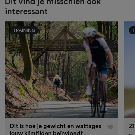
Dit vind je misschien ook
interessant
TRAINING
Dit is hoe je gewicht en wattages
Zi
jouw klimtijden beïnvloedt