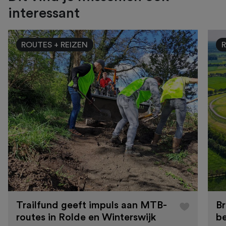
interessant
ROUTES + REIZEN
R
Trailfund geeft impuls aan MTB-
Br
routes in Rolde en Winterswijk
b