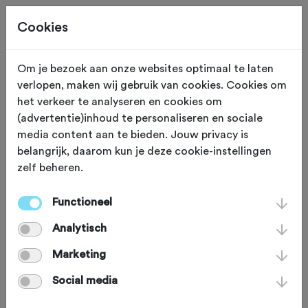
Cookies
Om je bezoek aan onze websites optimaal te laten
verlopen, maken wij gebruik van cookies. Cookies om
ROUTES + REIZEN
Gewijzigd op 12 juni 2023
het verkeer te analyseren en cookies om
(advertentie)inhoud te personaliseren en sociale
Het Dak van
media content aan te bieden. Jouw privacy is
belangrijk, daarom kun je deze cookie-instellingen
Nederland & België
zelf beheren.
met de fiets bestormen
Functioneel
Analytisch
De hoogste ‘pieken’ van Nederland en
Marketing
België liggen op fietsafstand van
Social media
elkaar. Tijd voor een ruim 100 km lange