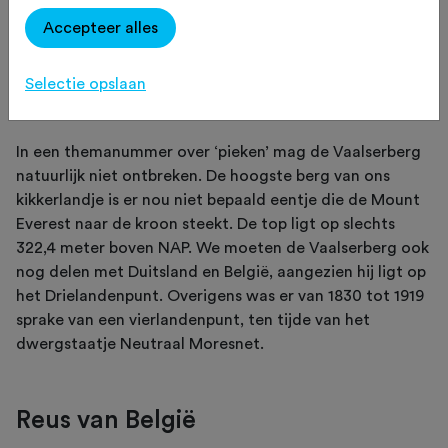
rit van de Vaalserberg naar Signal de
Accepteer alles
Botragne, dwars door de Ardennen en
Eifel.
Selectie opslaan
In een themanummer over ‘pieken’ mag de Vaalserberg
natuurlijk niet ontbreken. De hoogste berg van ons
kikkerlandje is er nou niet bepaald eentje die de Mount
Everest naar de kroon steekt. De top ligt op slechts
322,4 meter boven NAP. We moeten de Vaalserberg ook
nog delen met Duitsland en België, aangezien hij ligt op
het Drielandenpunt. Overigens was er van 1830 tot 1919
sprake van een vierlandenpunt, ten tijde van het
dwergstaatje Neutraal Moresnet.
Reus van België