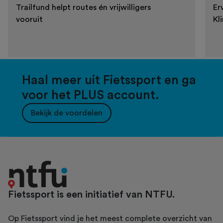
Trailfund helpt routes én vrijwilligers
Er
vooruit
Kl
Haal meer uit Fietssport en ga
voor het PLUS account.
Bekijk de voordelen
Fietssport is een initiatief van NTFU.
Op Fietssport vind je het meest complete overzicht van