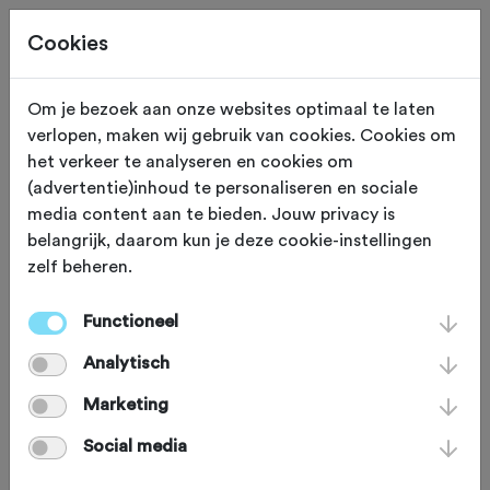
Cookies
Om je bezoek aan onze websites optimaal te laten
verlopen, maken wij gebruik van cookies. Cookies om
OVERIG
Gewijzigd op 30 augustus 2017
het verkeer te analyseren en cookies om
(advertentie)inhoud te personaliseren en sociale
Column: Dereguleren
media content aan te bieden. Jouw privacy is
belangrijk, daarom kun je deze cookie-instellingen
zelf beheren.
Niemand wordt graag opgescheept
met een wirwar aan regeltjes. Toch
Functioneel
blijft het daadwerkelijk toepassen van
Analytisch
deregulering iets moeilijks, zeker voor
Marketing
terreinbeheerders.
Social media