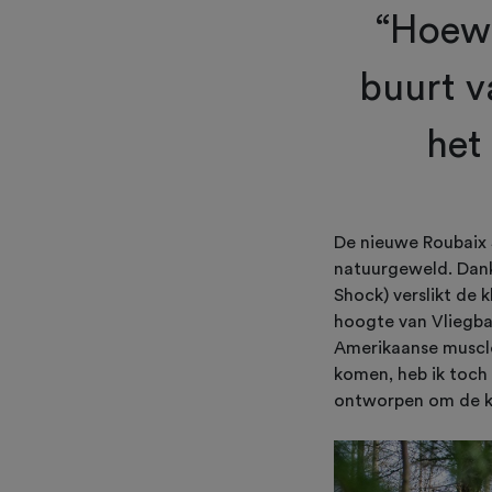
“Hoewe
buurt v
het 
De nieuwe Roubaix 
natuurgeweld. Dank
Shock) verslikt de 
hoogte van Vliegba
Amerikaanse muscle
komen, heb ik toch 
ontworpen om de kas