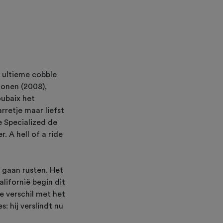
e ultieme cobble
oonen (2008),
oubaix het
retje maar liefst
e Specialized de
 A hell of a ride
 gaan rusten. Het
lifornië begin dit
e verschil met het
: hij verslindt nu