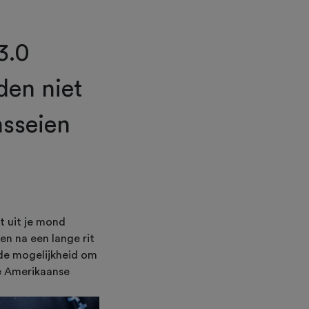
3.0
den niet
asseien
t uit je mond
pen na een lange rit
 de mogelijkheid om
e Amerikaanse