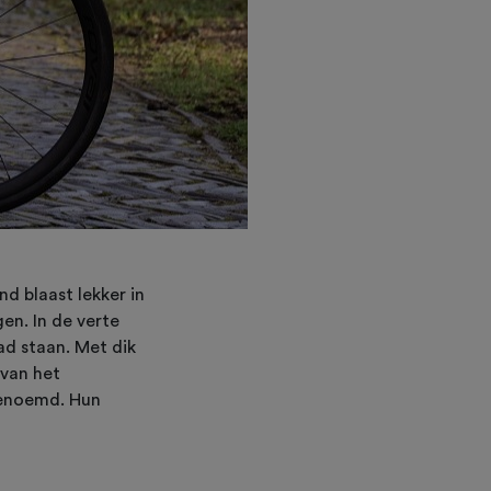
d blaast lekker in
en. In de verte
ad staan. Met dik
 van het
genoemd. Hun