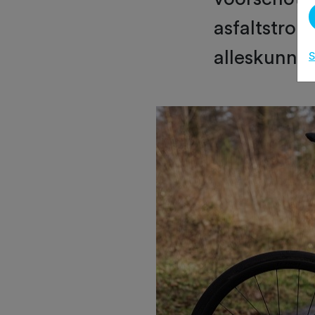
asfaltstrok
alleskunner
S