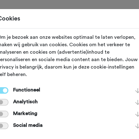
Toertochten
Routes
Ontdek
Magazine
Clubs
Cookies
m je bezoek aan onze websites optimaal te laten verlopen,
ijzigd op 5 juni 2024
aken wij gebruik van cookies. Cookies om het verkeer te
nalyseren en cookies om (advertentie)inhoud te
 Specialized S-
ersonaliseren en sociale media content aan te bieden. Jouw
rivacy is belangrijk, daarom kun je deze cookie-instellingen
elf beheren.
s Roubaix
Functioneel
Analytisch
zijn veelvraten. De Specialized Ro
Marketing
itzondering op; hij eet bijna alles o
Social media
t. Van klinkers tot kasseien en van