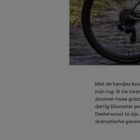
Met de handjes bove
mijn rug. Ik zie zw
doemen twee grieze
dertig kilometer pe
Deelerwoud te zij
dramatische gevorm