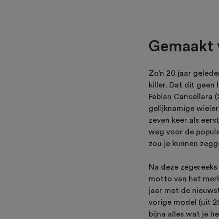
Gemaakt v
Zo’n 20 jaar geled
killer. Dat dit gee
Fabian Cancellara (2
gelijknamige wiele
zeven keer als eers
weg voor de populai
zou je kunnen zegg
Na deze zegereeks 
motto van het merk 
jaar met de nieuws
vorige model (uit 2
bijna alles wat je 