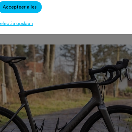
Accepteer alles
en tot grindwegen. Op pad met een v
.
electie opslaan