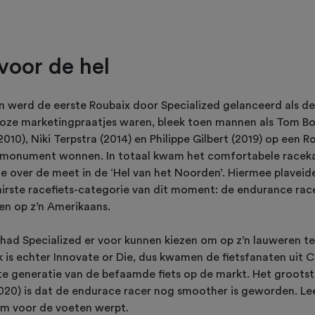
oor de hel
en werd de eerste Roubaix door Specialized gelanceerd als d
n loze marketingpraatjes waren, bleek toen mannen als Tom B
010), Niki Terpstra (2014) en Philippe Gilbert (2019) op een R
rmonument wonnen. In totaal kwam het comfortabele racekar
te over de meet in de ‘Hel van het Noorden’. Hiermee plaveid
rste racefiets-categorie van dit moment: de endurance racer.
en op z’n Amerikaans.
had Specialized er voor kunnen kiezen om op z’n lauweren te
is echter Innovate or Die, dus kwamen de fietsfanaten uit Ca
te generatie van de befaamde fiets op de markt. Het grootst
020) is dat de endurace racer nog smoother is geworden. Lees
hem voor de voeten werpt.