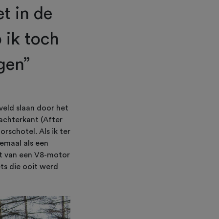
t in de
 ik toch
egen”
veld slaan door het
achterkant (After
rschotel. Als ik ter
lemaal als een
rt van een V8-motor
ets die ooit werd