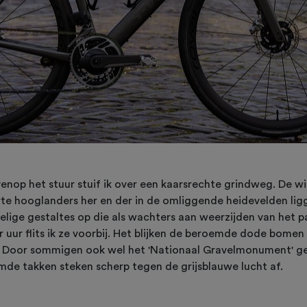
nop het stuur stuif ik over een kaarsrechte grindweg. De win
arte hooglanders her en der in de omliggende heidevelden ligg
lige gestaltes op die als wachters aan weerzijden van het p
r uur flits ik ze voorbij. Het blijken de beroemde dode bomen
n. Door sommigen ook wel het 'Nationaal Gravelmonument' 
de takken steken scherp tegen de grijsblauwe lucht af.