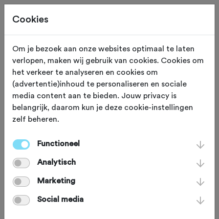
Cookies
Om je bezoek aan onze websites optimaal te laten
verlopen, maken wij gebruik van cookies. Cookies om
ADVERTORIAL
Gewijzigd op 5 oktober 2025
het verkeer te analyseren en cookies om
(advertentie)inhoud te personaliseren en sociale
Trek introduceert de
media content aan te bieden. Jouw privacy is
belangrijk, daarom kun je deze cookie-instellingen
CheckOUT: de eerste
zelf beheren.
full-suspension
Functioneel
gravelbike met
Analytisch
racestuur
Marketing
Social media
De CheckOUT is een unieke,