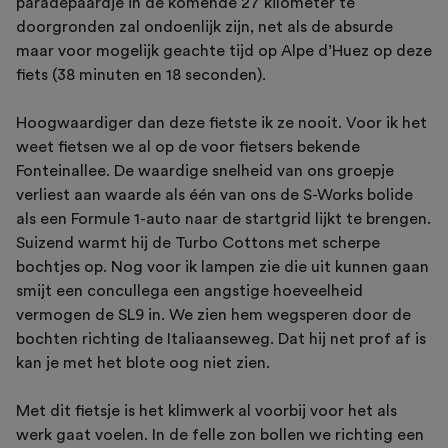
paradepaardje in de komende 27 kilometer te
doorgronden zal ondoenlijk zijn, net als de absurde
maar voor mogelijk geachte tijd op Alpe d’Huez op deze
fiets (38 minuten en 18 seconden).
Hoogwaardiger dan deze fietste ik ze nooit. Voor ik het
weet fietsen we al op de voor fietsers bekende
Fonteinallee. De waardige snelheid van ons groepje
verliest aan waarde als één van ons de S-Works bolide
als een Formule 1-auto naar de startgrid lijkt te brengen.
Suizend warmt hij de Turbo Cottons met scherpe
bochtjes op. Nog voor ik lampen zie die uit kunnen gaan
smijt een concullega een angstige hoeveelheid
vermogen de SL9 in. We zien hem wegsperen door de
bochten richting de Italiaanseweg. Dat hij net prof af is
kan je met het blote oog niet zien.
Met dit fietsje is het klimwerk al voorbij voor het als
werk gaat voelen. In de felle zon bollen we richting een