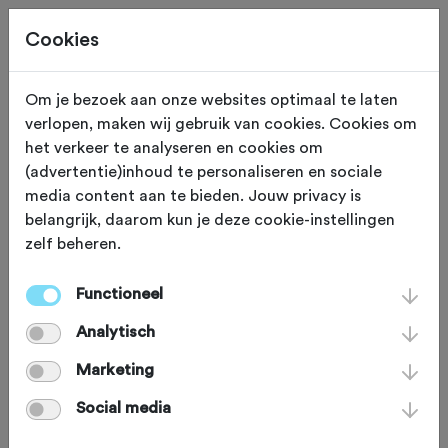
Cookies
Om je bezoek aan onze websites optimaal te laten
verlopen, maken wij gebruik van cookies. Cookies om
MATERIAAL
Gewijzigd op 16 juli 2026
het verkeer te analyseren en cookies om
(advertentie)inhoud te personaliseren en sociale
Eerste indruk
media content aan te bieden. Jouw privacy is
belangrijk, daarom kun je deze cookie-instellingen
Specialized Tarmac
zelf beheren.
SL9: 18 seconden
Functioneel
sneller dan Pogi's fiets
Analytisch
op Alpe d'Huez
Marketing
Social media
Attack!! Terwijl de concurrentie nog